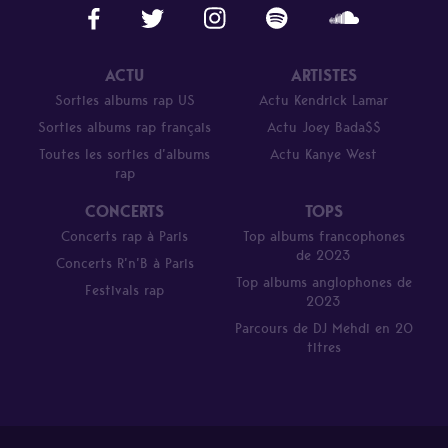
ACTU
ARTISTES
Sorties albums rap US
Actu Kendrick Lamar
Sorties albums rap français
Actu Joey Bada$$
Toutes les sorties d’albums
Actu Kanye West
rap
CONCERTS
TOPS
Concerts rap à Paris
Top albums francophones
de 2023
Concerts R’n’B à Paris
Top albums anglophones de
Festivals rap
2023
Parcours de DJ Mehdi en 20
titres