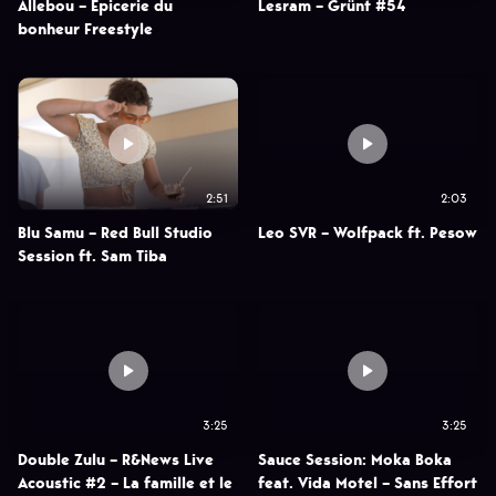
Allebou – Epicerie du
Lesram – Grünt #54
bonheur Freestyle
2:51
2:03
Blu Samu – Red Bull Studio
Leo SVR – Wolfpack ft. Pesow
Session ft. Sam Tiba
3:25
3:25
Double Zulu – R&News Live
Sauce Session: Moka Boka
Acoustic #2 – La famille et le
feat. Vida Motel – Sans Effort