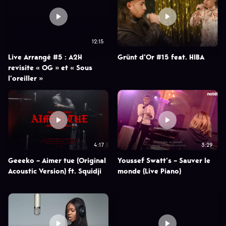
12:15
Live Arrangé #5 : A2H
Grünt d’Or #15 feat. HIBA
revisite « OG » et « Sous
l’oreiller »
4:17
3:29
Geeeko – Aimer tue (Original
Youssef Swatt’s – Sauver le
Acoustic Version) ft. Squidji
monde (Live Piano)