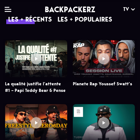
BACKPACKERZ
TV
LES + RÉCENTS
LES + POPULAIRES
TV
MAG
AGENDA
Clips
Dossiers
Paris
Live
Tops
Festivals
Documentaires
Interviews
La qualité justifie l’attente
Planete Rap Youssef Swatt’s
#1 – Papi Teddy Bear & Pense
Web-séries
Chroniques
Sorties
Newsletter