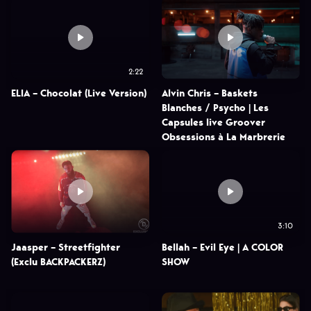
2:22
ELIA – Chocolat (Live Version)
Alvin Chris – Baskets
Blanches / Psycho | Les
Capsules live Groover
Obsessions à La Marbrerie
3:10
Jaasper – Streetfighter
Bellah – Evil Eye | A COLOR
(Exclu BACKPACKERZ)
SHOW