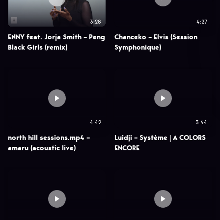
3:28
4:27
ENNY feat. Jorja Smith – Peng
Chanceko – Elvis (Session
Black Girls (remix)
Symphonique)
4:42
3:44
north hill sessions.mp4 –
Luidji – Système | A COLORS
amaru (acoustic live)
ENCORE