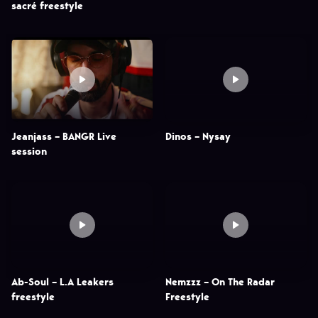
sacré freestyle
Jeanjass – BANGR Live
Dinos – Nysay
session
Ab-Soul – L.A Leakers
Nemzzz – On The Radar
freestyle
Freestyle