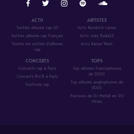
ACTU
ARTISTES
Sorties albums rap US
Actu Kendrick Lamar
Sorties albums rap français
Actu Joey Bada$$
Toutes les sorties d’albums
Actu Kanye West
rap
CONCERTS
TOPS
Concerts rap à Paris
Top albums francophones
de 2023
Concerts R’n’B à Paris
Top albums anglophones de
Festivals rap
2023
Parcours de DJ Mehdi en 20
titres