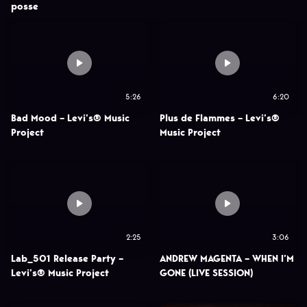
posse
5:26
6:20
Bad Mood – Levi’s® Music
Plus de Flammes – Levi’s®
Project
Music Project
2:25
3:06
Lab_501 Release Party –
ANDREW MAGENTA – WHEN I’M
Levi’s® Music Project
GONE (LIVE SESSION)