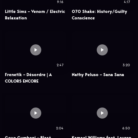
9:16
4:17
Little Simz – Venom / Electric
070 Shake: History/Guilty
Relaxation
Conscience
2:47
3:20
Frenetik – Désordre | A
Nathy Peluso – Sana Sana
COLORS ENCORE
2:04
6:50
Goya Gumbani – Blasé
Kamaal Williams feat. Lauren