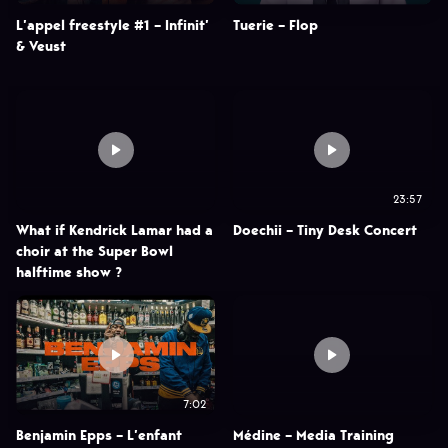
L’appel freestyle #1 – Infinit’
Tuerie – Flop
& Veust
23:57
What if Kendrick Lamar had a
Doechii – Tiny Desk Concert
choir at the Super Bowl
halftime show ?
7:02
Benjamin Epps – L’enfant
Médine – Media Training