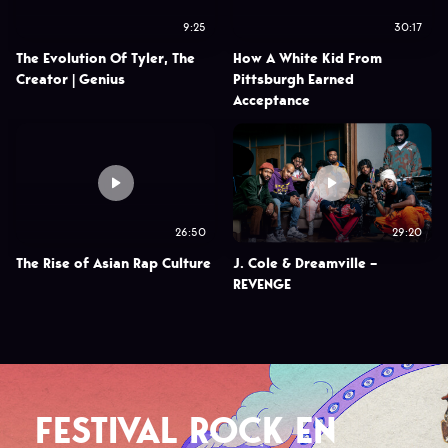
9:25
30:17
The Evolution Of Tyler, The
How A White Kid From
Creator | Genius
Pittsburgh Earned
Acceptance
26:50
29:20
The Rise of Asian Rap Culture
J. Cole & Dreamville –
REVENGE
FESTIVAL ROCK EN