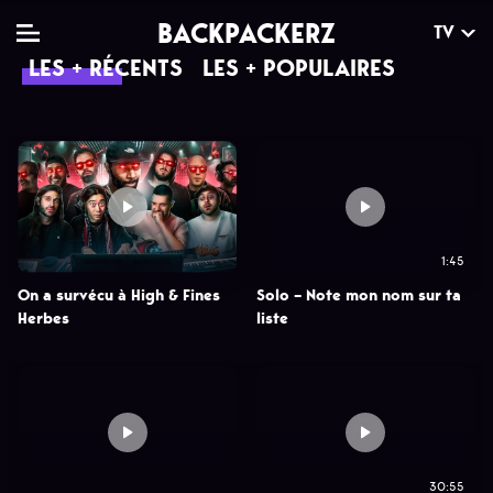
BACKPACKERZ
TV
LES + RÉCENTS
LES + POPULAIRES
TV
MAG
AGENDA
Clips
Dossiers
Paris
Live
Tops
Festivals
1:45
Documentaires
Interviews
On a survécu à High & Fines
Solo – Note mon nom sur ta
Herbes
liste
Web-séries
Chroniques
Sorties
Newsletter
30:55