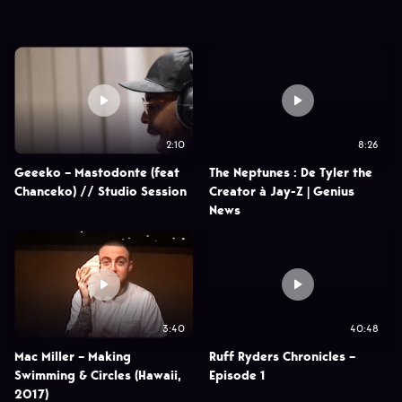
2:10
8:26
Geeeko – Mastodonte (feat
The Neptunes : De Tyler the
Chanceko) // Studio Session
Creator à Jay-Z | Genius
News
3:40
40:48
Mac Miller – Making
Ruff Ryders Chronicles –
Swimming & Circles (Hawaii,
Episode 1
2017)