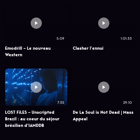
5:09
1:01:33
Emodrill – Le nouveau
Clasher l’ennui
Western
7:35
29:10
LOST FiLES – Unscripted
De La Soul is Not Dead | Mass
Brazil : au coeur du séjour
Appeal
brésilien d’IAMDDB