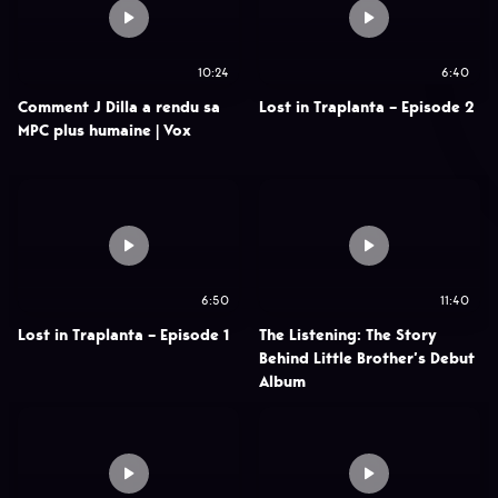
10:24
6:40
Comment J Dilla a rendu sa
Lost in Traplanta – Episode 2
MPC plus humaine | Vox
6:50
11:40
Lost in Traplanta – Episode 1
The Listening: The Story
Behind Little Brother’s Debut
Album