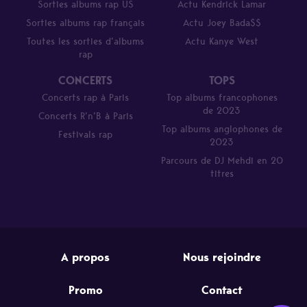
Sorties albums rap US
Actu Kendrick Lamar
Sorties albums rap français
Actu Joey Bada$$
Toutes les sorties d’albums
Actu Kanye West
rap
CONCERTS
TOPS
Concerts rap à Paris
Top albums francophones
de 2023
Concerts R’n’B à Paris
Top albums anglophones de
Festivals rap
2023
Parcours de DJ Mehdi en 20
titres
A propos
Nous rejoindre
Promo
Contact