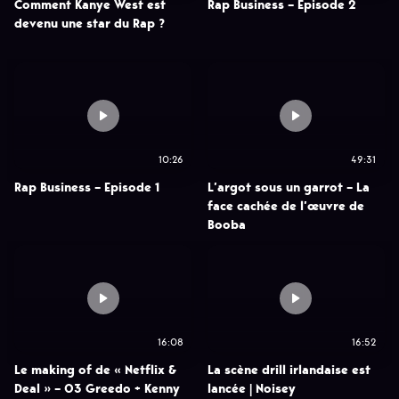
Comment Kanye West est
Rap Business – Episode 2
devenu une star du Rap ?
10:26
49:31
Rap Business – Episode 1
L’argot sous un garrot – La
face cachée de l’œuvre de
Booba
16:08
16:52
Le making of de « Netflix &
La scène drill irlandaise est
Deal » – 03 Greedo + Kenny
lancée | Noisey