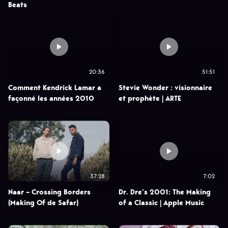
Beats
20:36
51:51
Comment Kendrick Lamar a
Stevie Wonder : visionnaire
façonné les années 2010
et prophète | ARTE
37:28
7:02
Naar – Crossing Borders
Dr. Dre’s 2001: The Making
(Making Of de Safar)
of a Classic | Apple Music