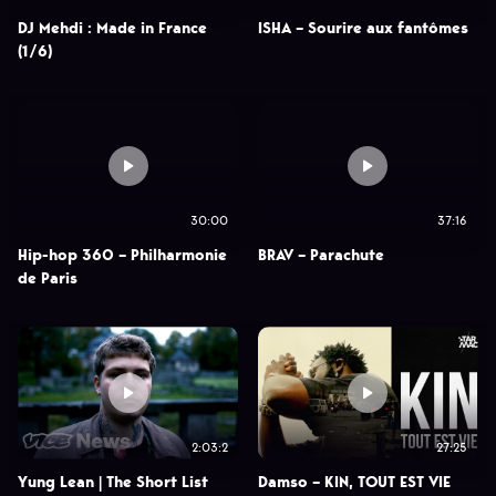
DJ Mehdi : Made in France
ISHA – Sourire aux fantômes
(1/6)
30:00
37:16
Hip-hop 360 – Philharmonie
BRAV – Parachute
de Paris
2:03:2
27:25
Yung Lean | The Short List
Damso – KIN, TOUT EST VIE