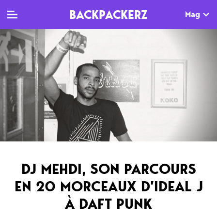
BACKPACKERZ
Mag
TV
MAG
AGENDA
Clips
Dossiers
Paris
Live
Tops
Festivals
Documentaires
Interviews
Web-séries
Chroniques
DJ MEHDI, SON PARCOURS
Sorties
EN 20 MORCEAUX D’IDEAL J
Newsletter
À DAFT PUNK