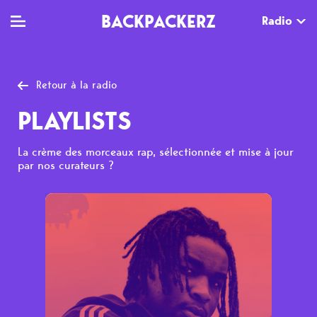
BACKPACKERZ
Radio
Retour à la radio
TV
MAG
AGENDA
PLAYLISTS
Clips
Dossiers
Paris
La crème des morceaux rap, sélectionnée et mise à jour
Live
Tops
Festivals
par nos curateurs ?
Documentaires
Interviews
Web-séries
Chroniques
Sorties
Newsletter