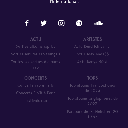
l'international.
ACTU
ARTISTES
Sorties albums rap US
Actu Kendrick Lamar
Sorties albums rap français
Actu Joey Bada$$
Toutes les sorties d’albums
Actu Kanye West
rap
CONCERTS
TOPS
Concerts rap à Paris
Top albums francophones
de 2023
Concerts R’n’B à Paris
Top albums anglophones de
Festivals rap
2023
Parcours de DJ Mehdi en 20
titres