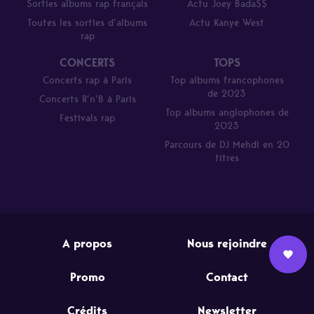
Sorties albums rap français
Actu Joey Bada$$
Toutes les sorties d’albums
Actu Kanye West
rap
CONCERTS
TOPS
Concerts rap à Paris
Top albums francophones
de 2023
Concerts R’n’B à Paris
Top albums anglophones de
Festivals rap
2023
Parcours de DJ Mehdi en 20
titres
A propos
Nous rejoindre
Promo
Contact
Nous
L’équipe
Contact
Newsletter
rejoindre
Crédits
Newsletter