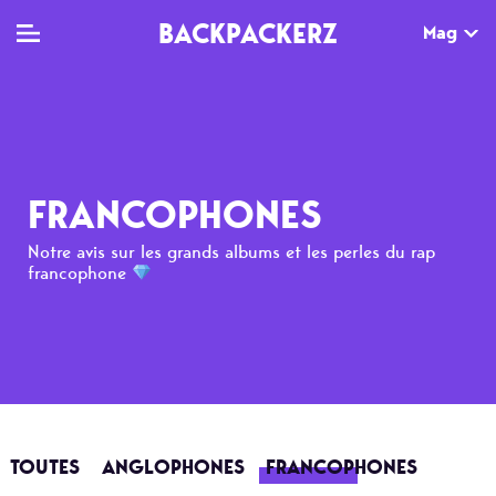
BACKPACKERZ
Mag
TV
MAG
AGENDA
Clips
Dossiers
Paris
FRANCOPHONES
Live
Tops
Festivals
Notre avis sur les grands albums et les perles du rap
francophone
Documentaires
Interviews
Web-séries
Chroniques
Sorties
Newsletter
TOUTES
ANGLOPHONES
FRANCOPHONES