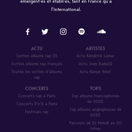
émergent·es et établi·es, tant en France qu'à
l'international.
ACTU
ARTISTES
Sorties albums rap US
Actu Kendrick Lamar
Sorties albums rap français
Actu Joey Bada$$
Toutes les sorties d’albums
Actu Kanye West
rap
CONCERTS
TOPS
Concerts rap à Paris
Top albums francophones
de 2023
Concerts R’n’B à Paris
Top albums anglophones de
Festivals rap
2023
Parcours de DJ Mehdi en 20
titres