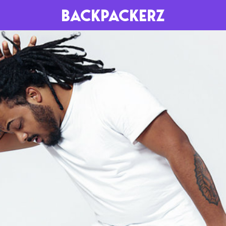
BACKPACKERZ
AGENDA
RADIO
Paris
Playlists
Festivals
Podcasts
Mixes