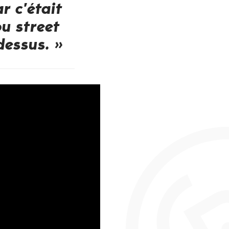
r c’était
ou street
dessus. »