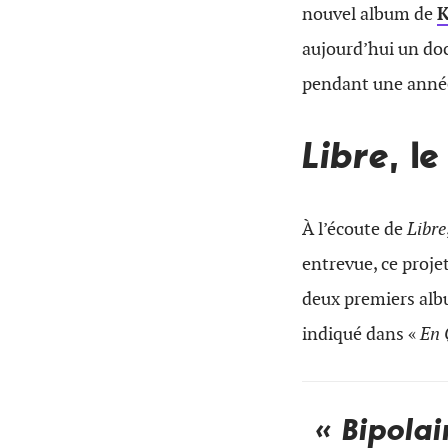
nouvel album de
aujourd’hui un do
pendant une année
Libre
, l
À l’écoute de
Libre
entrevue, ce projet
deux premiers alb
indiqué dans «
En 
« Bipolai