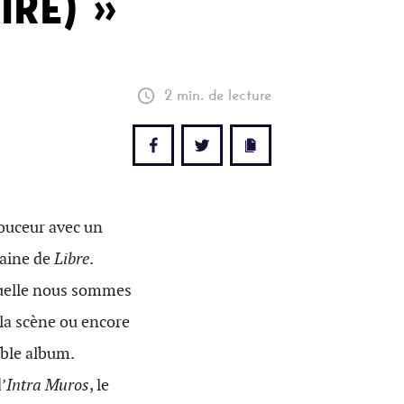
IRE) »
2 min. de lecture
ouceur avec un
haine de
Libre
.
quelle nous sommes
 la scène ou encore
able album.
d’
Intra Muros
, le