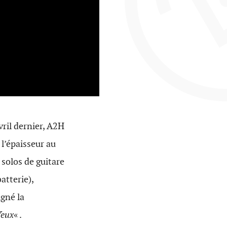
vril dernier, A2H
 l’épaisseur au
 solos de guitare
atterie),
igné la
Yeux
« .