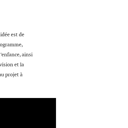
 l’idée est de
programme,
’enfance, ainsi
ision et la
u projet à