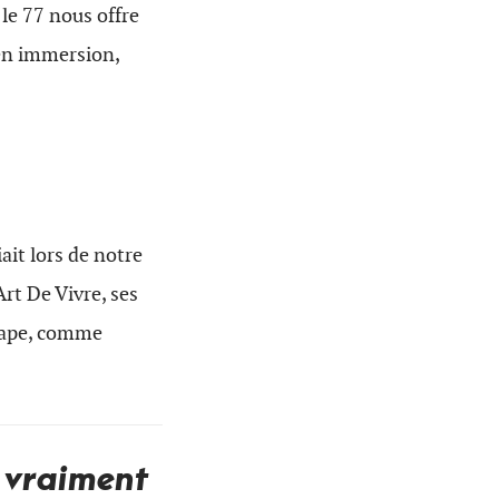
 le 77 nous offre
 en immersion,
ait lors de notre
Art De Vivre, ses
xtape, comme
s vraiment