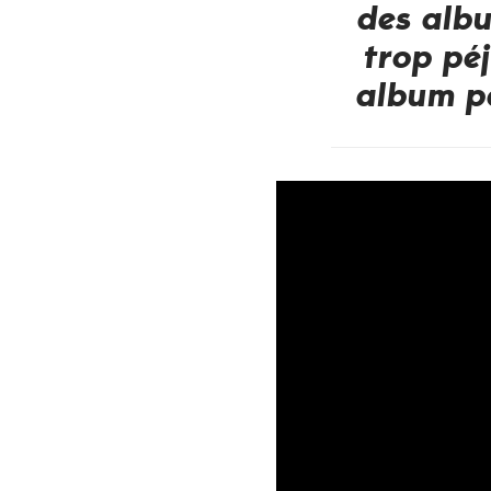
des albu
trop péj
album pa