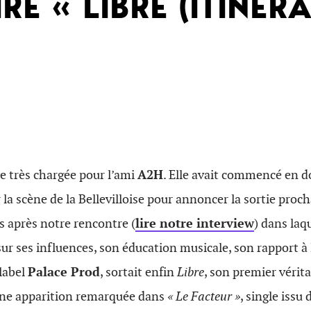
E « LIBRE (ITINÉRA
e très chargée pour l’ami
A2H
. Elle avait commencé en d
 la scène de la Bellevilloise pour annoncer la sortie proc
 après notre rencontre (
lire notre interview
) dans la
sur ses influences, son éducation musicale, son rapport à
 label
Palace Prod
, sortait enfin
Libre
, son premier vérit
une apparition remarquée dans
« Le Facteur »
, single issu 