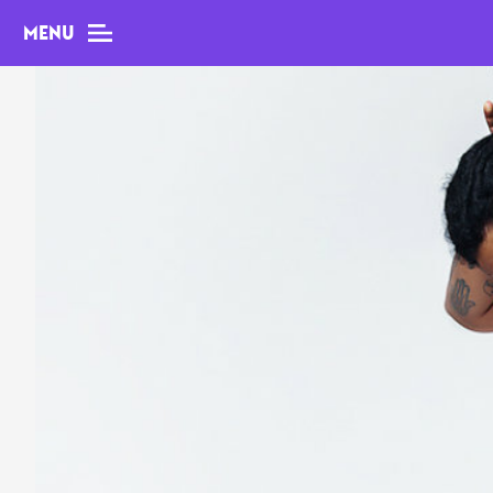
MENU
MAG
Dossiers
Tops
Interviews
Chroniques
Sorties
Newsletter