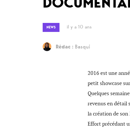
DOCUMENTAIR
il y a 10 ans
NEWS
Rédac :
Basqui
2016 est une anné
petit showcase sur
Quelques semaines
revenus en détail 
la création de son
Effort précédant 