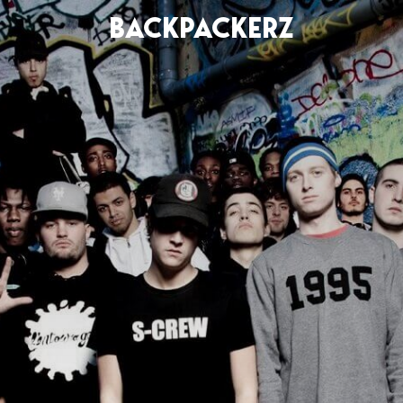
BACKPACKERZ
AGENDA
RADIO
Paris
Playlists
Festivals
Podcasts
Mixes