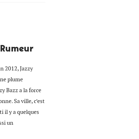
a Rumeur
en 2012, Jazzy
Une plume
zzy Bazz a la force
ne. Sa ville, c’est
rti il y a quelques
ssi un