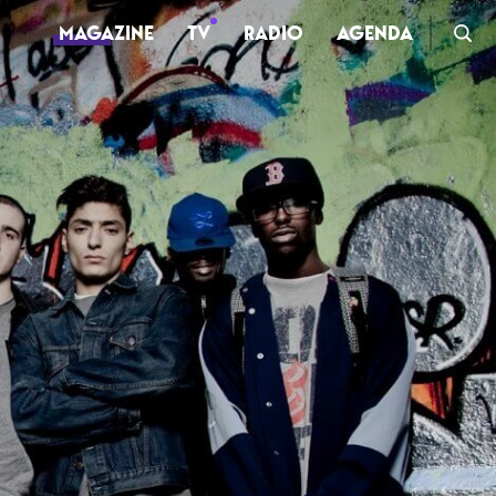
MAGAZINE
TV
RADIO
AGENDA
TV
Clips
Live
Documentaires
Web-séries