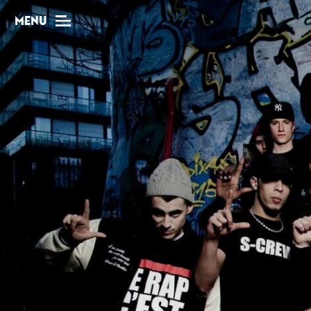
MENU
MAG
Dossiers
Tops
Interviews
Chroniques
Sorties
Newsletter