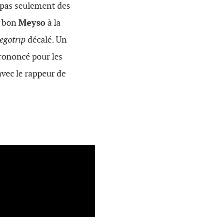
t pas seulement des
s bon
Meyso
à la
egotrip
décalé. Un
prononcé pour les
avec le rappeur de