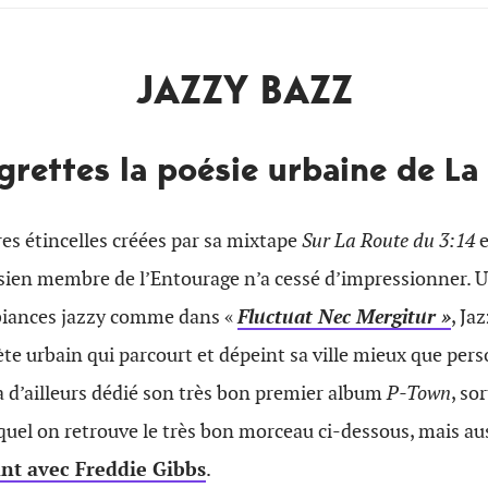
JAZZY BAZZ
egrettes la poésie urbaine de L
es étincelles créées par sa mixtape
Sur La Route du 3:14
isien membre de l’Entourage n’a cessé d’impressionner. 
biances jazzy comme dans «
Fluctuat Nec Mergitur »
, Ja
te urbain qui parcourt et dépeint sa ville mieux que person
l a d’ailleurs dédié son très bon premier album
P-Town
, so
quel on retrouve le très bon morceau ci-dessous, mais au
ant avec Freddie Gibbs
.