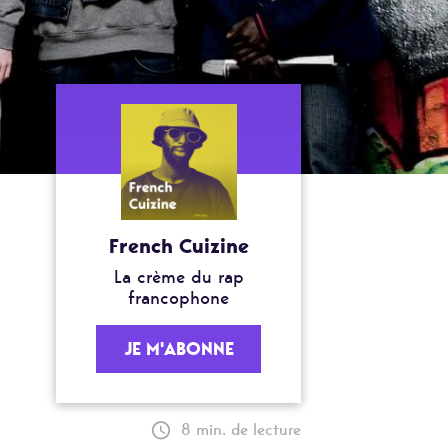
French Cuizine
La crème du rap
francophone
JE M'ABONNE
8 min. de lecture