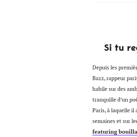
Si tu r
Depuis les premièr
Bazz, rappeur par
habile sur des am
tranquille d’un poè
Paris, à laquelle i
semaines et sur le
featuring bouill