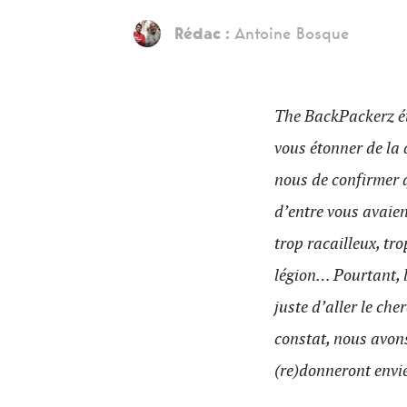
Rédac :
Antoine Bosque
The BackPackerz ét
vous étonner de la
nous de confirmer 
d’entre vous avaien
trop racailleux, tr
légion… Pourtant, l
juste d’aller le ch
constat, nous avons
(re)donneront envi