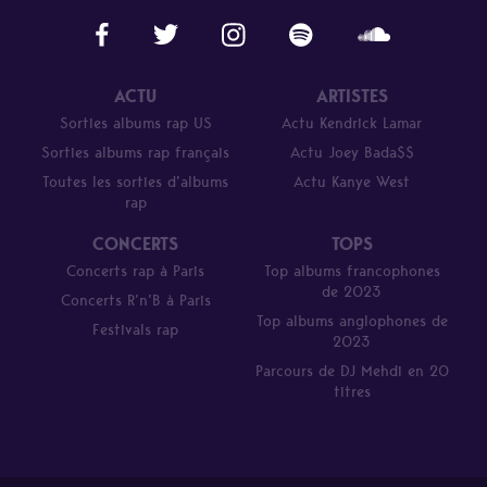
ACTU
ARTISTES
Sorties albums rap US
Actu Kendrick Lamar
Sorties albums rap français
Actu Joey Bada$$
Toutes les sorties d’albums
Actu Kanye West
rap
CONCERTS
TOPS
Concerts rap à Paris
Top albums francophones
de 2023
Concerts R’n’B à Paris
Top albums anglophones de
Festivals rap
2023
Parcours de DJ Mehdi en 20
titres