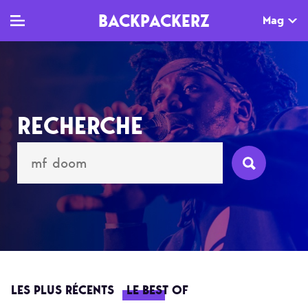
BACKPACKERZ
Mag
TV
MAG
AGENDA
RECHERCHE
Clips
Dossiers
Paris
Live
Tops
Festivals
Documentaires
Interviews
Web-séries
Chroniques
Sorties
Newsletter
LES PLUS RÉCENTS
LE BEST OF