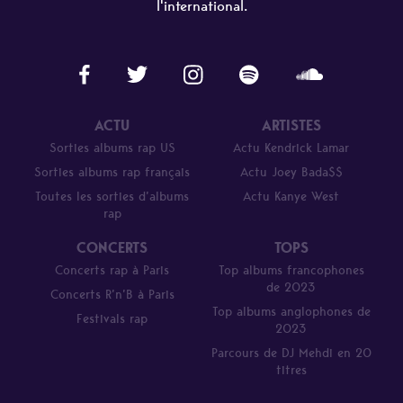
l'international.
ACTU
ARTISTES
Sorties albums rap US
Actu Kendrick Lamar
Sorties albums rap français
Actu Joey Bada$$
Toutes les sorties d’albums
Actu Kanye West
rap
CONCERTS
TOPS
Concerts rap à Paris
Top albums francophones
de 2023
Concerts R’n’B à Paris
Top albums anglophones de
Festivals rap
2023
Parcours de DJ Mehdi en 20
titres