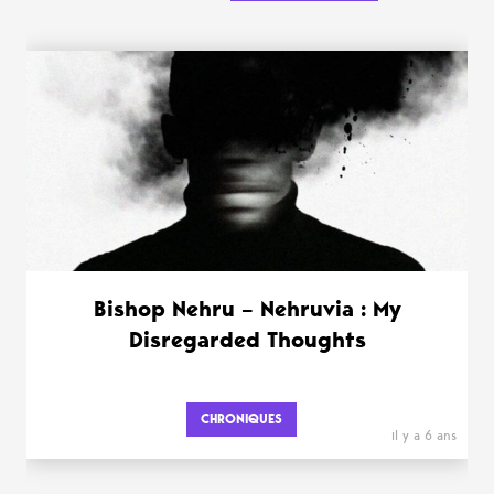
Bishop Nehru – Nehruvia : My
Disregarded Thoughts
CHRONIQUES
il y a 6 ans