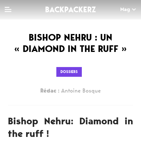
BACKPACKERZ
Mag
BISHOP NEHRU : UN
TV
MAG
AGENDA
« DIAMOND IN THE RUFF »
Clips
Dossiers
Paris
Live
Tops
Festivals
DOSSIERS
Documentaires
Interviews
Rédac :
Antoine Bosque
Web-séries
Chroniques
Sorties
Bishop Nehru: Diamond in
Newsletter
the ruff !