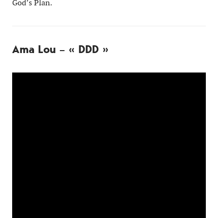
God’s Plan.
Ama Lou – « DDD »