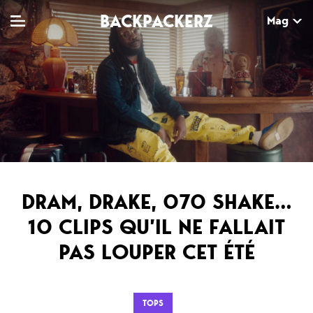
BACKPACKERZ
Mag
TV
MAG
AGENDA
Clips
Dossiers
Paris
Live
Tops
Festivals
Documentaires
Interviews
DRAM, DRAKE, 070 SHAKE…
Web-séries
Chroniques
10 CLIPS QU’IL NE FALLAIT
PAS LOUPER CET ÉTÉ
Sorties
Newsletter
TOPS