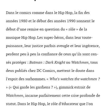
Dans le comics comme dans le Hip Hop, la fin des
années 1980 et le début des années 1990 son­nent le
début d’une remise en ques­tion du « rôle » de la
musique Hip Hop. Les super-héros, dans leur toute-
puissance, leur jus­tice par­fois aveu­gle et leur ingérence,
per­dent peu à peu la con­fi­ance de ceux qu’ils sont cen­
sés pro­téger :
Bat­man : Dark Knight
ou
Watch­men
, tous
deux publiés chez DC Comics, met­tent le doute dans
l’esprit des surhommes. «
Who’s watches the watch­men
?
» (« Qui garde les gar­di­ens ? »), gim­mick extrait de
Watchmen
, incarne par­faite­ment cette crise pro­fonde de
statut. Dans le Hip Hop, le rôle d’éducateur que l’on