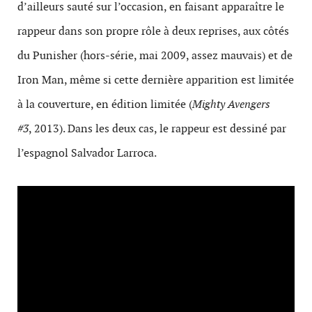
d’ailleurs sauté sur l’occasion, en faisant appa­raître le
rappeur dans son pro­pre rôle à deux reprises, aux côtés
du Pun­isher (hors-série, mai 2009, assez mau­vais) et de
Iron Man, même si cette dernière appari­tion est lim­itée
à la cou­ver­ture, en édi­tion lim­itée (
Mighty Avengers
#3
, 2013). Dans les deux cas, le rappeur est dess­iné par
l’espagnol Sal­vador Larroca.