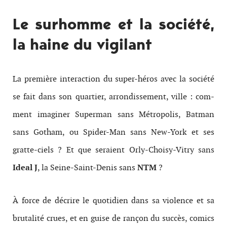
Le surhomme et la société,
la haine du vigilant
La première interaction du super-héros avec la société
se fait dans son quartier, arrondissement, ville : com­
ment imag­iner Super­man sans Métrop­o­lis, Bat­man
sans Gotham, ou Spider-​Man sans New-York et ses
gratte-​ciels ? Et que seraient Orly-​Choisy-​Vitry sans
Ideal J
, la Seine-​Saint-​Denis sans
NTM
?
À force de décrire le quo­ti­dien dans sa vio­lence et sa
bru­tal­ité crues, et en guise de rançon du suc­cès, comics