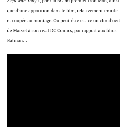
Slept with Tony
», pour la BO du premier Iron Man, ainsi
que d’une appari­tion dans le film, rel­a­tive­ment inutile
et coupée au mon­tage. Ou peut-être est-ce un clin d’oeil
de Mar­vel à son rival DC Comics, par rap­port aux films
Batman…