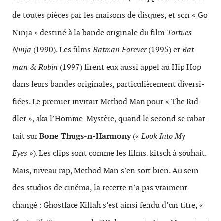
de toutes pièces par les maisons de dis­ques, et son « Go
Ninja » des­tiné à la bande orig­i­nale du film
Tortues
Ninja
(1990). Les films
Bat­man For­ever
(1995) et
Bat­
man & Robin
(1997) firent eux aussi appel au Hip Hop
dans leurs ban­des originales, par­ti­c­ulière­ment diver­si­
fiées. Le premier invi­tait Method Man pour « The Rid­
dler », aka l’Homme-Mystère, quand le second se rabat­
tait sur
Bone Thugs-n-Harmony
(«
Look Into My
Eyes
»). Les clips sont comme les films, kitsch à souhait.
Mais, niveau rap, Method Man s’en sort bien. Au sein
des stu­dios de cinéma, la recette n’a pas vrai­ment
changé : Ghost­face Kil­lah s’est ainsi fendu d’un titre, «