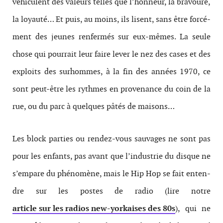
véhicu­lent des valeurs telles que l’honneur, la bravoure,
la loy­auté… Et puis, au moins, ils lisent, sans être for­cé­
ment des jeunes ren­fer­més sur eux-​mêmes. La seule
chose qui pourrait leur faire lever le nez des cases et des
exploits des surhommes, à la fin des années 1970, ce
sont peut-​être les rythmes en prove­nance du coin de la
rue, ou du parc à quelques pâtés de maisons…
Les block par­ties ou rendez-​vous sauvages ne sont pas
pour les enfants, pas avant que l’industrie du disque ne
s’empare du phénomène, mais le Hip Hop se fait enten­
dre sur les postes de radio (lire notre
article sur les radios new-yorkaises des 80s
), qui ne