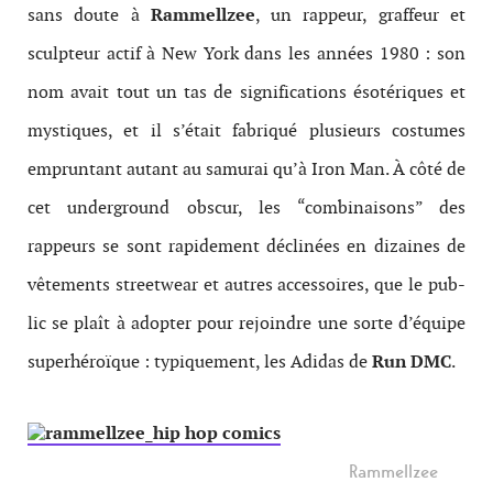
sans doute à
Ram­mel­lzee
, un rappeur, graf­feur et
sculp­teur actif à New York dans les années 1980 : son
nom avait tout un tas de sig­ni­fi­ca­tions ésotériques et
mys­tiques, et il s’était fab­riqué plusieurs cos­tumes
emprun­tant autant au samu­rai qu’à Iron Man. À côté de
cet under­ground obscur, les “com­bi­naisons” des
rappeurs se sont rapi­de­ment déclinées en dizaines de
vête­ments streetwear et autres acces­soires, que le pub­
lic se plaît à adopter pour rejoin­dre une sorte d’équipe
super­héroïque : typiquement, les Adi­das de
Run DMC
.
Rammellzee