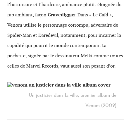
l’horrorcore et l’hardcore, ambiance plutôt éloignée du
rap ambiant, façon
Gravediggaz
. Dans « Le Caïd »,
Venom utilise le per­son­nage cor­rompu, adver­saire de
Spider-Man et Dare­devil, notamment, pour incar­ner la
cupid­ité qui pourrit le monde con­tem­po­rain. La
pochette, signée par le dessi­na­teur Melki comme toutes
celles de Mar­vel Records, vaut aussi son pesant d’or.
Un justicier dans la ville, premier album de
Venom (2009)