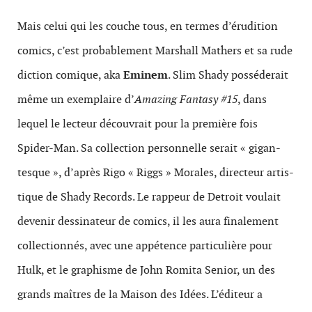
Mais celui qui les couche tous, en ter­mes d’érudition
comics, c’est prob­a­ble­ment Mar­shall Math­ers et sa rude
dic­tion comique, aka
Eminem
. Slim Shady pos­séderait
même un exemplaire d’
Amazing Fan­tasy #15
, dans
lequel le lecteur décou­vrait pour la pre­mière fois
Spider-Man. Sa col­lec­tion per­son­nelle serait « gigan­
tesque », d’après Rigo « Riggs » Morales, directeur artis­
tique de Shady Records. Le rappeur de Detroit voulait
devenir dessi­na­teur de comics, il les aura finale­ment
col­lec­tion­nés, avec une appé­tence par­ti­c­ulière pour
Hulk, et le graphisme de John Romita Senior, un des
grands maîtres de la Mai­son des Idées. L’éditeur a