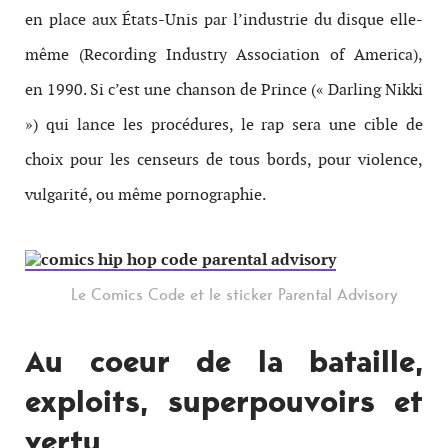
en place aux États-​Unis par l’industrie du disque elle-​
même (Record­ing Indus­try Asso­ci­a­tion of America),
en 1990. Si c’est une chan­son de Prince (« Dar­ling Nikki
») qui lance les procédures, le rap sera une cible de
choix pour les censeurs de tous bords, pour vio­lence,
vul­gar­ité, ou même pornographie.
Le Comics Code et le sticker Parental Advisory
Au coeur de la bataille,
exploits, super­pou­voirs et
vertu