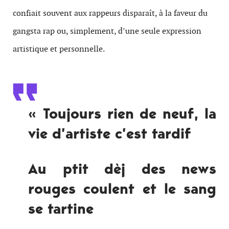
con­fi­ait sou­vent aux rappeurs dis­paraît, à la faveur du
gangsta rap ou, sim­ple­ment, d’une seule expres­sion
artis­tique et personnelle.
« Tou­jours rien de neuf, la
vie d’artiste c’est tardif
Au ptit dèj des news
rouges coulent et le sang
se tartine