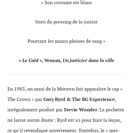
« Son cos­tume est blanc
Sorti du press­ing de la justice
Pour­tant les mains pleines de sang »
«
Le Caïd
», Venom,
Un jus­ticier dans la ville
En 1983, un maxi de la Motown fait appa­raître le rap «
The Crown » par
Gary Byrd & The BG Expe­ri­ence
,
inté­grale­ment pro­duit par
Ste­vie Won­der
. La pochette
ne laisse aucun doute : Byrd est ici pour faire la leçon,
ce qu’il revendique ouverte­ment. Toute­fois, le « mes­