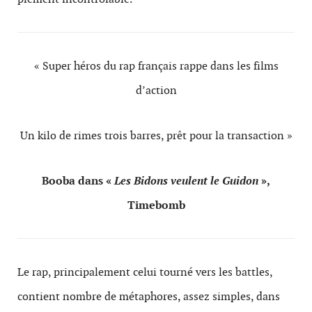
« Super héros du rap français rappe dans les films
d’action
Un kilo de rimes trois bar­res, prêt pour la trans­ac­tion »
Booba dans «
Les Bidons veu­lent le Guidon
»,
Timebomb
Le rap, prin­ci­pale­ment celui tourné vers les bat­tles,
con­tient nom­bre de métaphores, assez sim­ples, dans