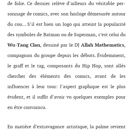
de folie. Ce dernier relève d’ailleurs du véri­ta­ble per­
son­nage de comics, avec son hor­loge démesurée autour
du cou… S’il est bien un logo qui atteint la pop­u­lar­ité
des sym­boles de Bat­man ou de Super­man, c’est celui du
Wu-​Tang Clan
, dess­iné par le DJ
Allah Math­e­mat­ics
,
com­pagnon du groupe depuis les débuts. Évidemment,
le graff et le tag, composants du Hip Hop, sont allés
chercher des éléments des comics, avant de les
influencer à leur tour: l’aspect graphique est le plus
évident, et il suffit d’avoir vu quelques exemples pour
en être convaincu.
En matière d’extravagance artistique, la palme revient