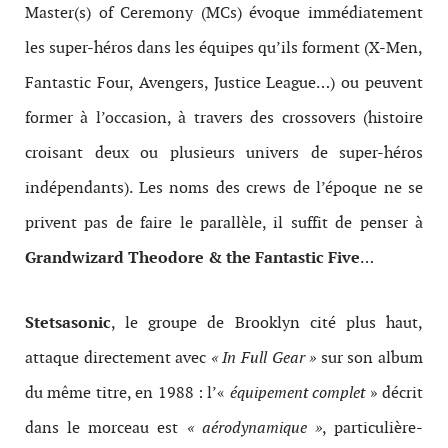
Mas­ter(s) of Cer­e­mony (MCs) évoque immé­di­ate­ment
les super-​héros dans les équipes qu’ils for­ment (X-​Men,
Fan­tas­tic Four, Avengers, Justice League…) ou peu­vent
former à l’occasion, à tra­vers des crossovers (his­toire
croisant deux ou plusieurs univers de super-​héros
indépen­dants). Les noms des crews de l’époque ne se
privent pas de faire le par­al­lèle, il suf­fit de penser à
Grand­wiz­ard Theodore & the Fan­tas­tic Five
…
Stet­sasonic
, le groupe de Brook­lyn cité plus haut,
attaque directe­ment avec
« In Full Gear »
sur son album
du même titre, en 1988 : l’«
équipement com­plet
» décrit
dans le morceau est
« aéro­dy­namique »
, par­ti­c­ulière­