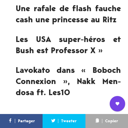
Une rafale de flash fauche
cash une princesse au Ritz
Les USA super-​héros et
Bush est Pro­fes­sor X »
Lavokato dans « Boboch
Con­nex­ion », Nakk Men­
dosa ft. Les10
Nous
L’équipe
Contact
Newsletter
Partager
Tweeter
Copier
rejoindre
Évidem­ment, le meilleur exem­ple en la matière, le