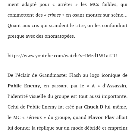
ment adapté pour « arrêter » les MCs faibles, qui
commet­tent des
« crimes »
en osant mon­ter sur scène…
Quant aux cris qui scan­dent le titre, on les con­fondrait
presque avec des onomatopées.
https://www.youtube.com/watch?v=IMzd1W1atUU
De l’éclair de Grand­mas­ter Flash au logo iconique de
Pub­lic Enemy
, en pas­sant par le « A » d’
Assassin
,
l’identité visuelle du groupe est tout aussi impor­tante.
Celui de Pub­lic Enemy fut créé par
Chuck D
lui-​même,
le MC « sérieux » du groupe, quand
Fla­vor Flav
allait
lui don­ner la réplique sur un mode débridé et empreint