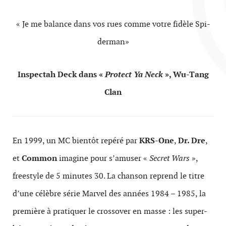
« Je me bal­ance dans vos rues comme votre fidèle Spi­
der­man»
Inspec­tah Deck dans «
Pro­tect Ya Neck
», Wu-​Tang
Clan
En 1999, un MC bien­tôt repéré par
KRS-One
,
Dr. Dre
,
et
Com­mon
imag­ine pour s’amuser «
Secret Wars
»,
freestyle de 5 min­utes 30. La chan­son reprend le titre
d’une célèbre série Mar­vel des années 1984 – 1985, la
pre­mière à pra­ti­quer le crossover en masse : les super-