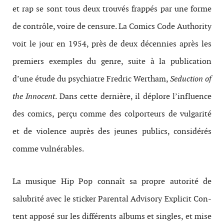
et rap se sont tous deux trou­vés frap­pés par une forme
de con­trôle, voire de cen­sure. La Comics Code Author­ity
voit le jour en 1954, près de deux décen­nies après les
pre­miers exem­ples du genre, suite à la pub­li­ca­tion
d’une étude du psy­chi­a­tre Fredric Wertham,
Seduc­tion of
the Inno­cent
. Dans cette dernière, il déplore l’influence
des comics, perçu comme des col­por­teurs de vul­gar­ité
et de vio­lence auprès des jeunes publics, con­sid­érés
comme vulnérables.
La musique Hip Pop con­naît sa pro­pre autorité de
salubrité avec le sticker Parental Advisory Explicit Con­
tent apposé sur les dif­férents albums et sin­gles, et mise