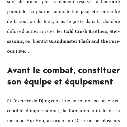
sont désor­mais plus seule­ment réservés à l’autorité
parentale. La pla­tine famil­iale fait peut-​être enten­dre
de la soul ou du funk, mais le poste dans la chambre
dif­fuse d’autres artistes, les
Cold Crush Broth­ers
,
Stet­
sasonic
, ou, bien­tôt
Grand­mas­ter Flash and the Furi­
ous Five
…
Avant le com­bat, con­stituer
son équipe et équipement
Si l’exercice du DJing con­stitue en soi un spec­ta­cle sus­
cep­ti­ble d’impressionner, la for­ma­tion ini­tiale de la
musique Hip Hop, asso­ciant un DJ et un ou plusieurs