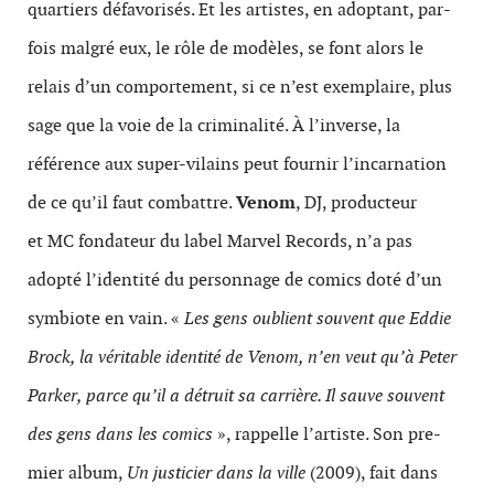
quartiers défavorisés. Et les artistes, en adop­tant, par­
fois malgré eux, le rôle de mod­èles, se font alors le
relais d’un com­porte­ment, si ce n’est exem­plaire, plus
sage que la voie de la criminal­ité. À l’inverse, la
référence aux super-vilains peut fournir l’incarnation
de ce qu’il faut com­bat­tre.
Venom
, DJ, pro­duc­teur
et MC fon­da­teur du label Mar­vel Records, n’a pas
adopté l’identité du per­son­nage de comics doté d’un
sym­biote en vain. «
Les gens oublient souvent que Eddie
Brock, la véritable identité de Venom, n’en veut qu’à Peter
Parker, parce qu’il a détruit sa carrière. Il sauve souvent
des gens dans les comics
», rappelle l’artiste. Son pre­
mier album,
Un jus­ticier dans la ville
(2009), fait dans