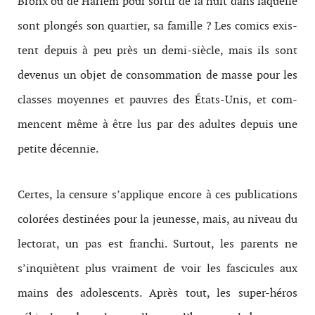
Bronx ou de Harlem pour sor­tir de la nuit dans laque­lle
sont plongés son quartier, sa famille ? Les comics exis­
tent depuis à peu près un demi-​siècle, mais ils sont
devenus un objet de con­som­ma­tion de masse pour les
classes moyennes et pau­vres des États-​Unis, et com­
men­cent même à être lus par des adultes depuis une
petite décennie.
Certes, la cen­sure s’applique encore à ces pub­li­ca­tions
col­orées des­tinées pour la jeunesse, mais, au niveau du
lec­torat, un pas est franchi. Surtout, les par­ents ne
s’inquiètent plus vrai­ment de voir les fascicules aux
mains des ado­les­cents. Après tout, les super-​héros