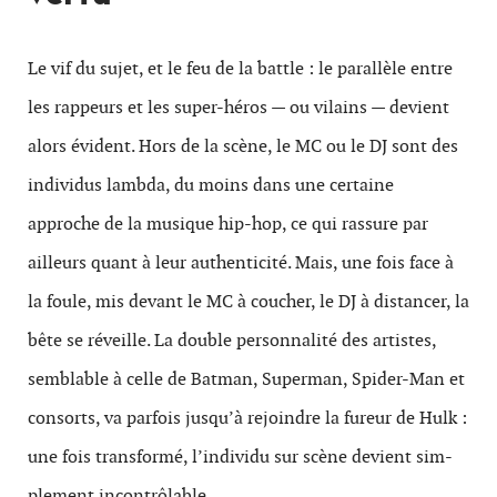
Le vif du sujet, et le feu de la bat­tle : le par­al­lèle entre
les rappeurs et les super-héros — ou vilains — devient
alors évi­dent. Hors de la scène, le MC ou le DJ sont des
indi­vidus lambda, du moins dans une cer­taine
approche de la musique hip-hop, ce qui ras­sure par
ailleurs quant à leur authen­tic­ité. Mais, une fois face à
la foule, mis devant le MC à coucher, le DJ à dis­tancer, la
bête se réveille. La dou­ble per­son­nal­ité des artistes,
semblable à celle de Batman, Super­man, Spider-Man et
con­sorts, va par­fois jusqu’à rejoindre la fureur de Hulk :
une fois trans­formé, l’individu sur scène devient sim­
ple­ment incontrôlable.