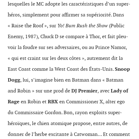
lesquelles le MC adopte les car­ac­téris­tiques d’un super-
héros, sim­ple­ment pour affirmer sa supéri­or­ité. Dans
« Raise the Roof », sur
Yo! Bum Rush the Show
(Pub­lic
Enemy, 1987), Chuck D se com­pare à Thor, et fait pleu­
voir la foudre sur ses adver­saires, ou au Prince Namor,
« qui est craint sur les deux côtes », autrement dit la
East Coast comme la West Coast des États-Unis.
Snoop
Dogg
, lui, s’imagine bien en Bat­man dans « Bat­man
and Robin » sur une prod de
DJ Pre­mier
, avec
Lady of
Rage
en Robin et
RBX
en Com­mis­sioner X, alter ego
du Com­mis­saire Gor­don. Bon, rayon exploits super-
héroïques, le chien atom­ique pro­pose, entre autres, de
don­ner de l’herbe exci­tante à Catwoman… Et com­ment