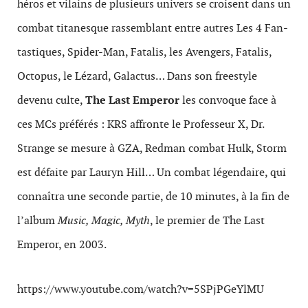
héros et vilains de plusieurs univers se croisent dans un
com­bat titanesque rassem­blant entre autres Les 4 Fan­
tas­tiques, Spider-Man, Fatalis, les Avengers, Fatalis,
Octo­pus, le Lézard, Galac­tus… Dans son freestyle
devenu culte,
The Last Emperor
les con­voque face à
ces MCs préférés : KRS affronte le Pro­fesseur X, Dr.
Strange se mesure à GZA, Red­man com­bat Hulk, Storm
est défaite par Lau­ryn Hill… Un com­bat légendaire, qui
con­naî­tra une sec­onde par­tie, de 10 min­utes, à la fin de
l’album
Music, Magic, Myth
, le pre­mier de The Last
Emperor, en 2003.
https://www.youtube.com/watch?v=5SPjPGeYlMU