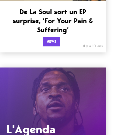
De La Soul sort un EP
surprise, ‘For Your Pain &
Suffering’
NEWS
il y a 10 ans
L'Agenda