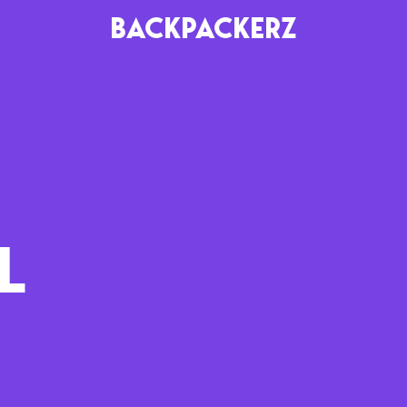
BACKPACKERZ
AGENDA
RADIO
Paris
Playlists
Festivals
Podcasts
L
Mixes