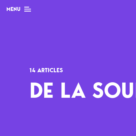
MENU
MAG
Dossiers
14 ARTICLES
Tops
DE LA SOU
Interviews
Chroniques
Sorties
Newsletter