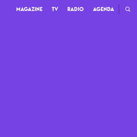
MAGAZINE
TV
RADIO
AGENDA
TV
Clips
Live
Documentaires
Web-séries