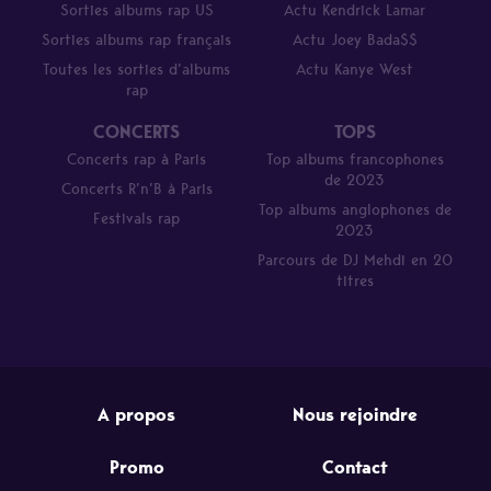
Sorties albums rap US
Actu Kendrick Lamar
Sorties albums rap français
Actu Joey Bada$$
Toutes les sorties d’albums
Actu Kanye West
rap
CONCERTS
TOPS
Concerts rap à Paris
Top albums francophones
de 2023
Concerts R’n’B à Paris
Top albums anglophones de
Festivals rap
2023
Parcours de DJ Mehdi en 20
titres
A propos
Nous rejoindre
Promo
Contact