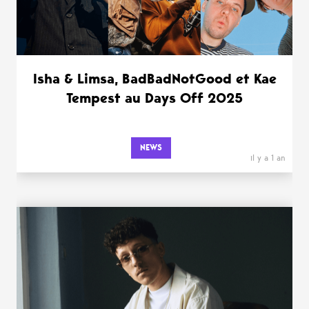
Isha & Limsa, BadBadNotGood et Kae
Tempest au Days Off 2025
NEWS
il y a 1 an