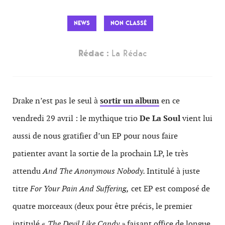
NEWS
NON CLASSÉ
Rédac :
La Rédac
Drake n’est pas le seul à
sortir un album
en ce
vendredi 29 avril : le mythique trio
De La Soul
vient lui
aussi de nous gratifier d’un EP pour nous faire
patienter avant la sortie de la prochain LP, le très
attendu
And The Anonymous Nobody
.
Intitulé à juste
titre
For Your Pain And Suffering,
cet EP est composé de
quatre morceaux (deux pour être précis, le premier
intitulé «
The Devil Like Candy »
faisant office de longue