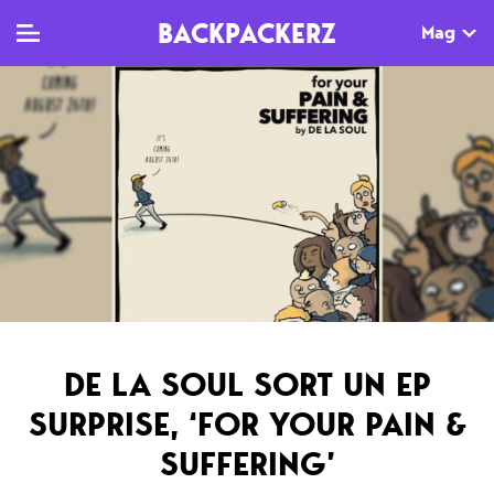
BACKPACKERZ
Mag
TV
MAG
AGENDA
Clips
Dossiers
Paris
Live
Tops
Festivals
Documentaires
Interviews
Web-séries
Chroniques
DE LA SOUL SORT UN EP
Sorties
SURPRISE, ‘FOR YOUR PAIN &
Newsletter
SUFFERING’