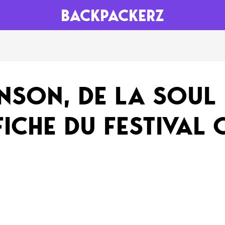
BACKPACKERZ
AGENDA
RADIO
NSON, DE LA SOUL
Paris
Playlists
FFICHE DU FESTIVAL
Festivals
Podcasts
Mixes