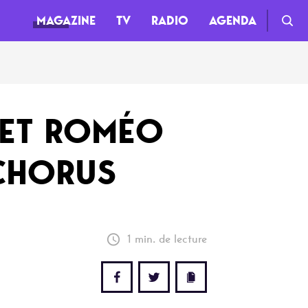
MAGAZINE
TV
RADIO
AGENDA
TV
 ET ROMÉO
Clips
 CHORUS
Live
Documentaires
Web-séries
1 min. de lecture