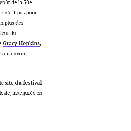
goût de la 30e
Ce n’est pas pour
en plus des
 fleur du
de
Gracy Hopkins
,
s
ou encore
 le
site du festival
icale, inaugurée en