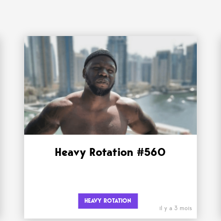
Heavy Rotation #560
HEAVY ROTATION
il y a 3 mois