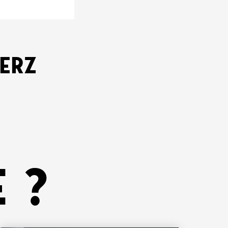
KERZ
 ?