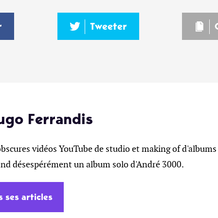
r
Tweeter
ugo Ferrandis
obscures vidéos YouTube de studio et making of d'albums 
tend désespérément un album solo d'André 3000.
s ses articles