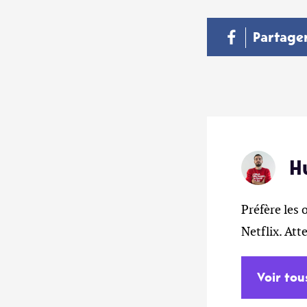
Partage
H
Préfère les 
Netflix. At
Voir tou