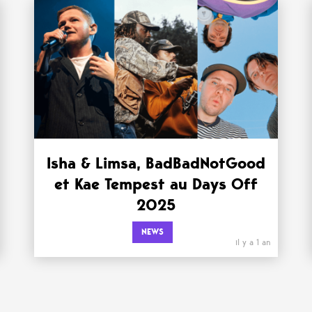
Isha & Limsa, BadBadNotGood
et Kae Tempest au Days Off
2025
NEWS
il y a 1 an