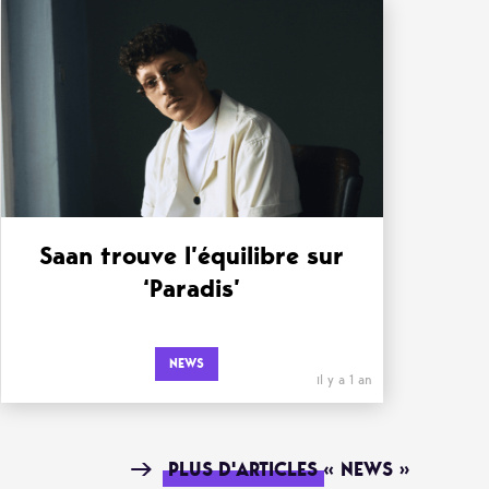
Saan trouve l’équilibre sur
‘Paradis’
NEWS
il y a 1 an
PLUS D'ARTICLES « NEWS »