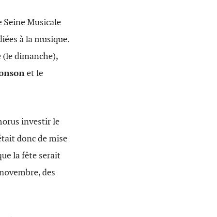
ve Seine Musicale
iées à la musique.
 (le dimanche),
ronson
et le
orus investir le
 était donc de mise
ue la fête serait
 novembre, des