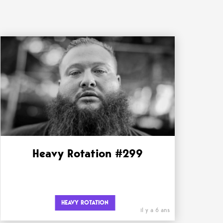
Heavy Rotation #299
HEAVY ROTATION
il y a 6 ans