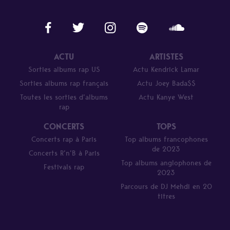
ACTU
ARTISTES
Sorties albums rap US
Actu Kendrick Lamar
Sorties albums rap français
Actu Joey Bada$$
Toutes les sorties d’albums
Actu Kanye West
rap
CONCERTS
TOPS
Concerts rap à Paris
Top albums francophones
de 2023
Concerts R’n’B à Paris
Top albums anglophones de
Festivals rap
2023
Parcours de DJ Mehdi en 20
titres