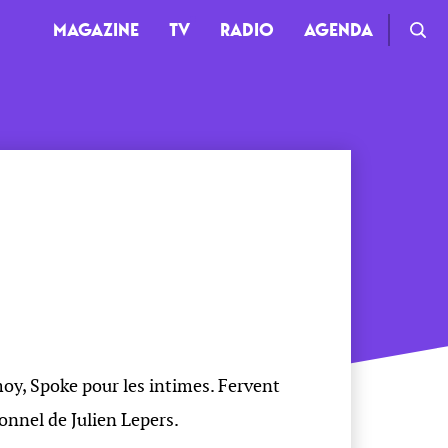
MAGAZINE
TV
RADIO
AGENDA
TV
Clips
Live
Documentaires
Web-séries
moy, Spoke pour les intimes. Fervent
onnel de Julien Lepers.