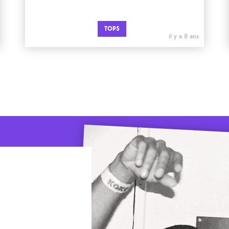
TOPS
il y a 8 ans
0