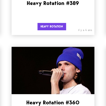
Heavy Rotation #389
HEAVY ROTATION
il y a 4 ans
Heavy Rotation #360