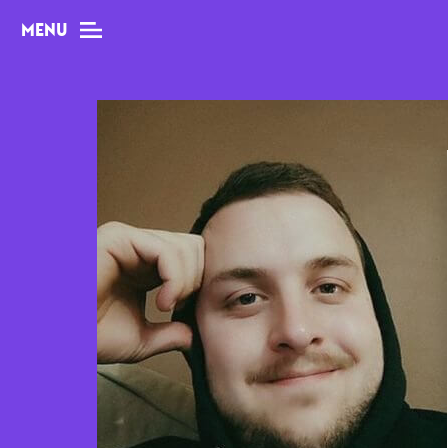
MENU
MAG
Dossiers
Tops
Interviews
Chroniques
Sorties
Newsletter