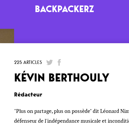
BACKPACKERZ
AGENDA
RADIO
Paris
Playlists
225 ARTICLES
Festivals
Podcasts
KÉVIN BERTHOULY
Mixes
Rédacteur
"Plus on partage, plus on possède" dit Léonard Ni
défenseur de l'indépendance musicale et inconditi