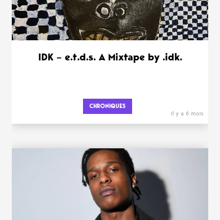
IDK – e.t.d.s. A Mixtape by .idk.
CHRONIQUES
il y a 6 mois