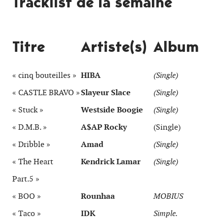
Tracklist de la semaine
Titre
Artiste(s)
Album
« cinq bouteilles »
HIBA
(Single)
« CASTLE BRAVO »
Slayeur Slace
(Single)
« Stuck »
Westside Boogie
(Single)
« D.M.B. »
A$AP Rocky
(Single)
« Dribble »
Amad
(Single)
« The Heart
Kendrick Lamar
(Single)
Part.5 »
« BOO »
Rounhaa
MOBIUS
« Taco »
IDK
Simple.