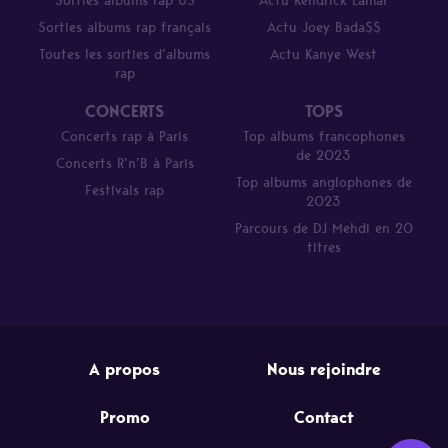
Sorties albums rap US
Actu Kendrick Lamar
Sorties albums rap français
Actu Joey Bada$$
Toutes les sorties d’albums
Actu Kanye West
rap
CONCERTS
TOPS
Concerts rap à Paris
Top albums francophones
de 2023
Concerts R’n’B à Paris
Top albums anglophones de
Festivals rap
2023
Parcours de DJ Mehdi en 20
titres
A propos
Nous rejoindre
Promo
Contact