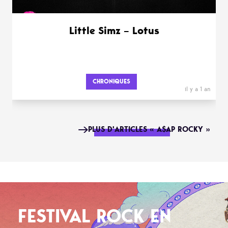
Little Simz – Lotus
CHRONIQUES
il y a 1 an
PLUS D'ARTICLES « A$AP ROCKY »
FESTIVAL ROCK EN