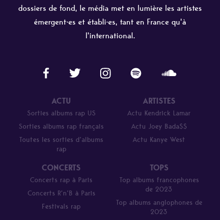
dossiers de fond, le média met en lumière les artistes
émergent·es et établi·es, tant en France qu'à
l'international.
ACTU
ARTISTES
Sorties albums rap US
Actu Kendrick Lamar
Sorties albums rap français
Actu Joey Bada$$
Toutes les sorties d’albums
Actu Kanye West
rap
CONCERTS
TOPS
Concerts rap à Paris
Top albums francophones
de 2023
Concerts R’n’B à Paris
Top albums anglophones de
Festivals rap
2023