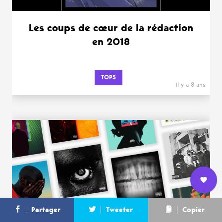
Les coups de cœur de la rédaction
en 2018
TOPS
il y a 8 ans
Nous
L’équipe
Contact
Newsletter
Partager
Tweeter
Copier
rejoindre