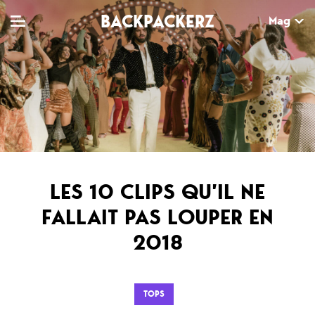
BACKPACKERZ
Mag
TV
MAG
AGENDA
Clips
Dossiers
Paris
Live
Tops
Festivals
LES 10 CLIPS QU’IL NE
Documentaires
Interviews
FALLAIT PAS LOUPER EN
Web-séries
Chroniques
2018
Sorties
Newsletter
TOPS