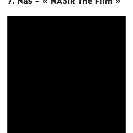
7. Nas – « NASIR The Film »