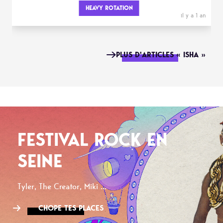
HEAVY ROTATION
il y a 1 an
PLUS D'ARTICLES « ISHA »
FESTIVAL ROCK EN
SEINE
Tyler, The Creator, Miki ...
CHOPE TES PLACES