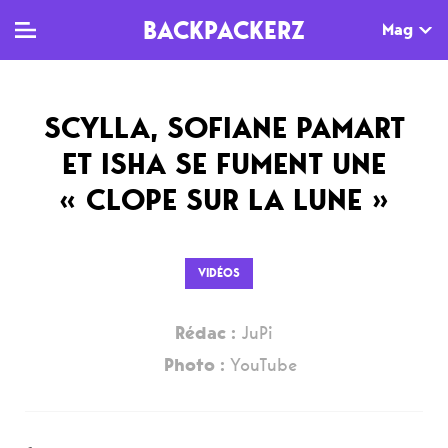
BACKPACKERZ
Mag
SCYLLA, SOFIANE PAMART
TV
MAG
AGENDA
ET ISHA SE FUMENT UNE
Clips
Dossiers
Paris
« CLOPE SUR LA LUNE »
Live
Tops
Festivals
Documentaires
Interviews
VIDÉOS
Web-séries
Chroniques
Rédac :
JuPi
Sorties
Photo :
YouTube
Newsletter