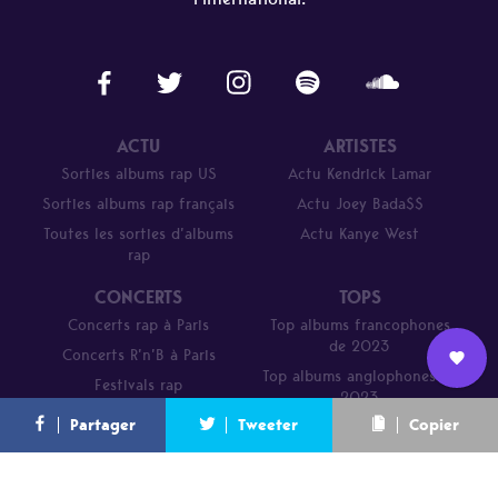
ACTU
ARTISTES
Sorties albums rap US
Actu Kendrick Lamar
Sorties albums rap français
Actu Joey Bada$$
Toutes les sorties d’albums
Actu Kanye West
rap
CONCERTS
TOPS
Concerts rap à Paris
Top albums francophones
de 2023
Concerts R’n’B à Paris
Top albums anglophones de
Festivals rap
Nous
2023
L’équipe
Contact
Newsletter
Partager
Tweeter
Copier
Parcours de DJ Mehdi en 20
rejoindre
titres