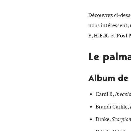
Découvrez ci-desso
nous intéressent,
B,
H.E.R.
et
Post 
Le palm
Album de 
Cardi B,
Invasio
Brandi Carlile,
Drake,
Scorpio