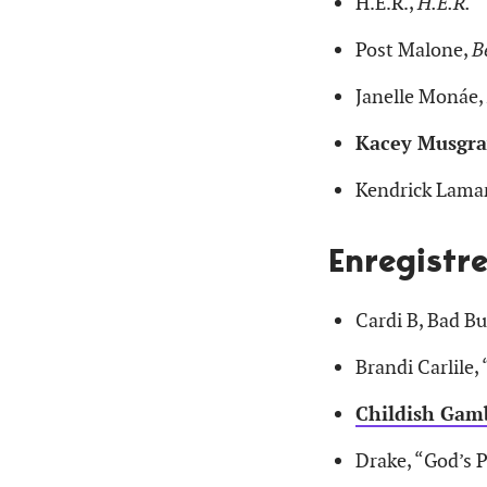
H.E.R.,
H.E.R.
Post Malone,
B
Janelle Monáe,
Kacey Musgra
Kendrick Lama
Enregistr
Cardi B, Bad Bu
Brandi Carlile,
Childish Gamb
Drake, “God’s 