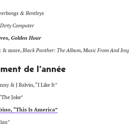
eerbongs & Bentleys
Dirty Computer
ves,
Golden Hour
r & more,
Black Panther: The Album, Music From And Insp
ement de l’année
nny & J Balvin, “I Like It”
 “The Joke”
ino, “This Is America”
Plan”