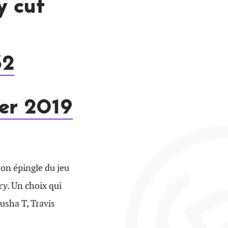
y cut
32
ier 2019
 son épingle du jeu
cy
. Un choix qui
usha T, Travis