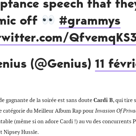
ptance speech that the
mic off
#grammys
.twitter.com/QfvemqKS
enius (@Genius)
11 févr
nde gagnante de la soirée est sans doute
Cardi B
, qui tire
ée catégorie du Meilleur Album Rap pour
Invasion Of Priva
utable (même si on adore Cardi !) au vu des concurrents P
et Nipsey Hussle.