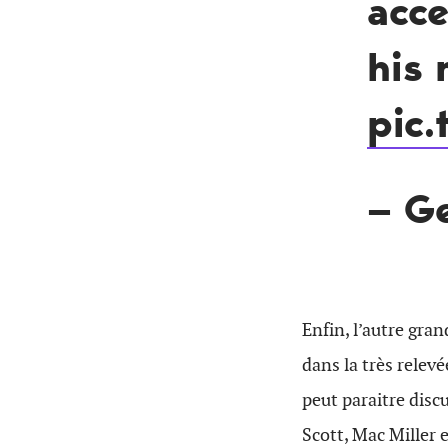
acce
his 
pic
— G
Enfin, l’autre gra
dans la très relev
peut paraitre disc
Scott, Mac Miller 