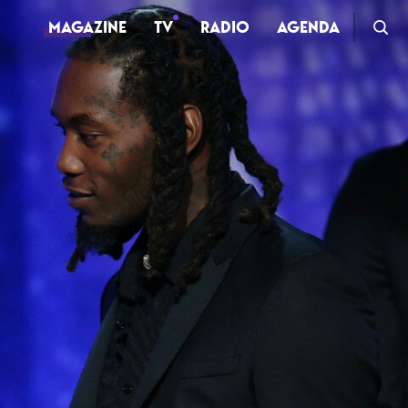
MAGAZINE
TV
RADIO
AGENDA
TV
Clips
Live
Documentaires
Web-séries