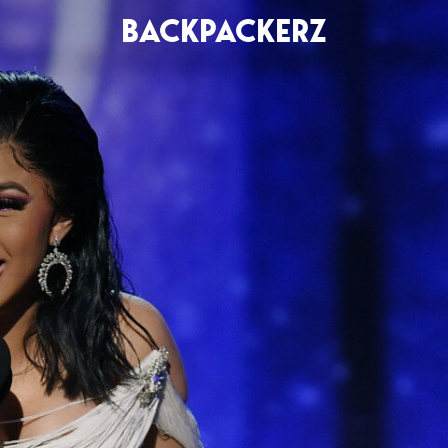
BACKPACKERZ
AGENDA
RADIO
Paris
Playlists
Festivals
Podcasts
Mixes