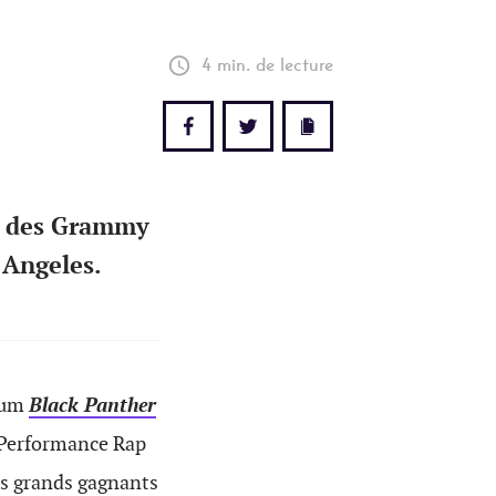
4 min. de lecture
on des Grammy
 Angeles.
lbum
Black Panther
r Performance Rap
des grands gagnants