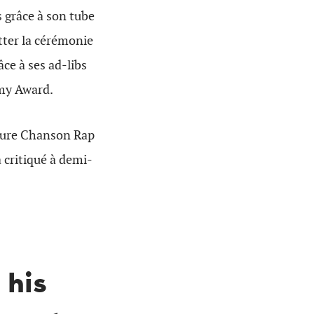
grâce à son tube
tter la cérémonie
ce à ses ad-libs
my Award.
leure Chanson Rap
 critiqué à demi-
 his