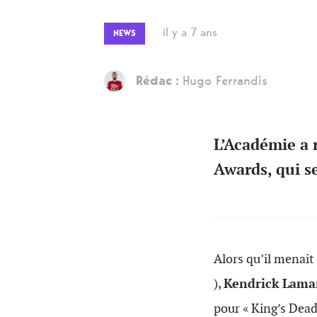
il y a 7 ans
NEWS
Rédac :
Hugo Ferrandis
L’Académie a 
Awards, qui se
Alors qu’il menai
),
Kendrick Lama
pour « King’s Dead