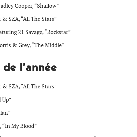
adley Cooper, “Shallow”
 & SZA, “All The Stars”
aturing 21 Savage, “Rockstar”
rris & Grey, “The Middle”
 de l’année
 & SZA, “All The Stars”
d Up”
Plan”
 “In My Blood”