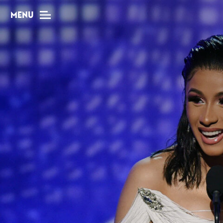
MENU
MAG
Dossiers
Tops
Interviews
Chroniques
Sorties
Newsletter