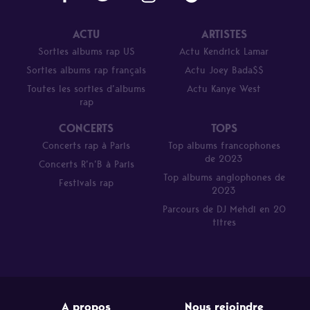
ACTU
ARTISTES
Sorties albums rap US
Actu Kendrick Lamar
Sorties albums rap français
Actu Joey Bada$$
Toutes les sorties d’albums
Actu Kanye West
rap
CONCERTS
TOPS
Concerts rap à Paris
Top albums francophones
de 2023
Concerts R’n’B à Paris
Top albums anglophones de
Festivals rap
2023
Parcours de DJ Mehdi en 20
titres
A propos
Nous rejoindre