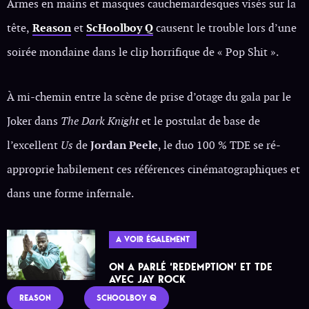
Armes en mains et masques cauchemardesques visés sur la
tête,
Reason
et
ScHoolboy Q
causent le trouble lors d’une
soirée mondaine dans le clip horrifique de « Pop Shit ».
À mi-chemin entre la scène de prise d’otage du gala par le
Joker dans
The Dark Knight
et le postulat de base de
l’excellent
Us
de
Jordan Peele
, le duo 100 % TDE se ré-
approprie habilement ces références cinématographiques et
dans une forme infernale.
A VOIR ÉGALEMENT
ON A PARLÉ ‘REDEMPTION’ ET TDE
AVEC JAY ROCK
REASON
SCHOOLBOY Q