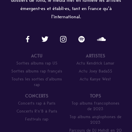
dossiers de fond, le média met en lumière les artistes
émergent·es et établi·es, tant en France qu'à
l'international.
ACTU
ARTISTES
Sorties albums rap US
Actu Kendrick Lamar
Sorties albums rap français
Actu Joey Bada$$
Toutes les sorties d’albums
Actu Kanye West
rap
CONCERTS
TOPS
Concerts rap à Paris
Top albums francophones
de 2023
Concerts R’n’B à Paris
Top albums anglophones de
Festivals rap
2023
Parcours de DJ Mehdi en 20