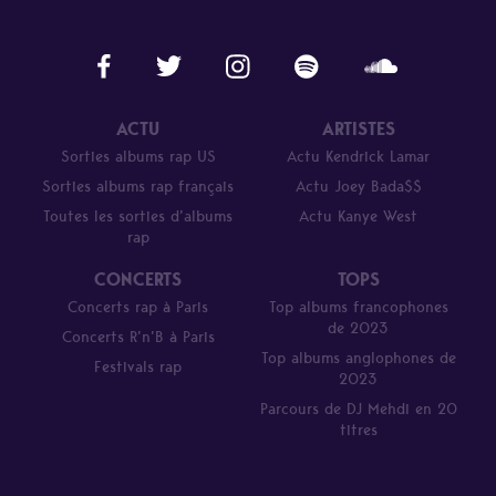
ACTU
ARTISTES
Sorties albums rap US
Actu Kendrick Lamar
Sorties albums rap français
Actu Joey Bada$$
Toutes les sorties d’albums
Actu Kanye West
rap
CONCERTS
TOPS
Concerts rap à Paris
Top albums francophones
de 2023
Concerts R’n’B à Paris
Top albums anglophones de
Festivals rap
2023
Parcours de DJ Mehdi en 20
titres