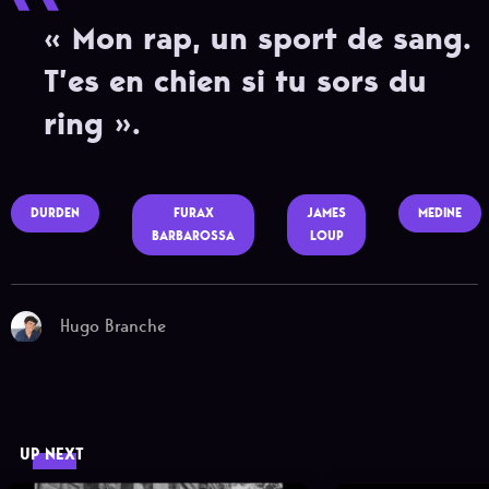
« Mon rap, un sport de sang.
T’es en chien si tu sors du
ring ».
DURDEN
FURAX
JAMES
MEDINE
BARBAROSSA
LOUP
Hugo Branche
UP NEXT