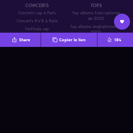
CONCERTS
TOPS
Concerts rap à Paris
Top albums francophones
de 2023
Concerts R’n’B à Paris
Top albums anglophones de
Festivals rap
Nous
2023
L’équipe
Contact
Newsletter
Share
Copier le lien
184
rejoindre
Parcours de DJ Mehdi en 20
titres
A propos
Nous rejoindre
Promo
Contact
Crédits
Newsletter
BACKPACKERZ – Tous droits réservés 2025