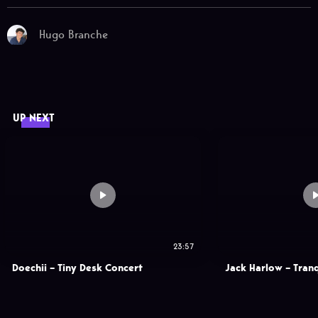
Hugo Branche
UP NEXT
23:57
Doechii – Tiny Desk Concert
Jack Harlow – Tranq