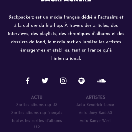
Backpackerz est un média français dédié à l'actualité et
à la culture du hip-hop. À travers des articles, des
interviews, des playlists, des chroniques d'albums et des
dossiers de fond, le média met en lumière les artistes
émergent·es et établi·es, tant en France qu'à
l'international.
ACTU
ARTISTES
Sorties albums rap US
Actu Kendrick Lamar
Sorties albums rap français
Actu Joey Bada$$
Toutes les sorties d’albums
Actu Kanye West
rap