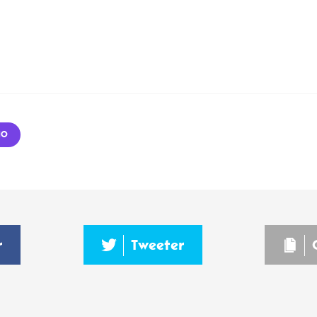
NO
r
Tweeter