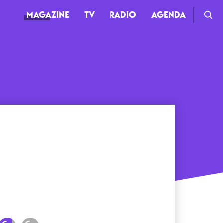
MAGAZINE
TV
RADIO
AGENDA
TV
Clips
Live
Documentaires
Web-séries
m