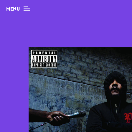
MENU
MAG
Dossiers
Tops
Interviews
Chroniques
Sorties
Newsletter