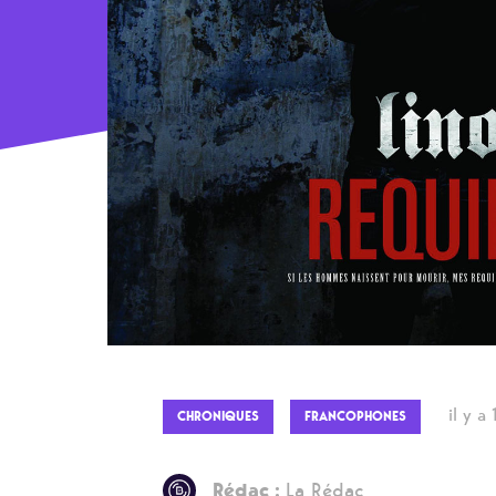
il y a
CHRONIQUES
FRANCOPHONES
Rédac :
La Rédac