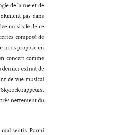
ogie de la rue et de
bsolument pas dans
hive musicale de ce
t certes composé de
ène nous propose en
t en concert comme
 dernier extrait de
oint de vue musical
t Skyrock/rappeurs,
t très nettement du
s mal sentis. Parmi