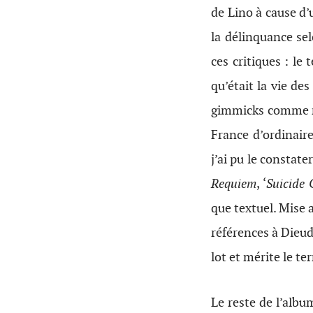
de Lino à cause d’u
la délinquance se
ces critiques : le
qu’était la vie de
gimmicks comme mou
France d’ordinair
j’ai pu le constate
Requiem
, ‘
Suicide 
que textuel. Mise 
références à Dieud
lot et mérite le t
Le reste de l’albu