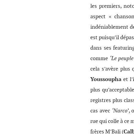
les premiers, not
aspect « chanson
indéniablement 
est puisqu’il dépa
dans ses featuring
comme
‘Le peupl
cela s’avère plus
Youssoupha
et l
plus qu’acceptable
registres plus cla
cas avec
‘Narco’
, 
rue qui colle à ce 
frères M’Bali (
Cal