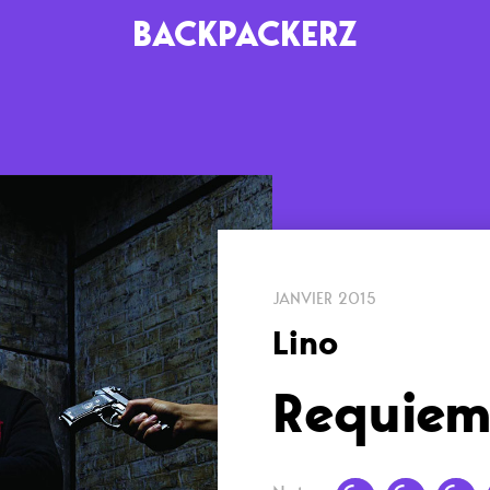
BACKPACKERZ
AGENDA
RADIO
Paris
Playlists
Festivals
Podcasts
JANVIER 2015
Mixes
Lino
Requie