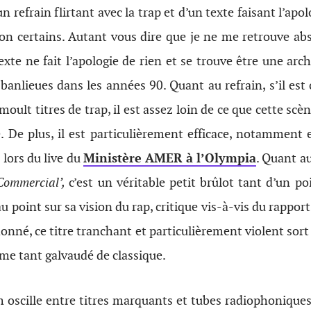
n refrain flirtant avec la trap et d’un texte faisant l’apol
lon certains. Autant vous dire que je ne me retrouve a
 texte ne fait l’apologie de rien et se trouve être une arc
s banlieues dans les années 90. Quant au refrain, s’il es
lt titres de trap, il est assez loin de ce que cette sc
e. De plus, il est particulièrement efficace, notammen
r lors du live du
Ministère AMER à l’Olympia
. Quant au
Commercial’,
c’est un véritable petit brûlot tant d’un p
au point sur sa vision du rap, critique vis-à-vis du rappor
onné, ce titre tranchant et particulièrement violent sor
erme tant galvaudé de classique.
m oscille entre titres marquants et tubes radiophonique