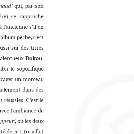
enaud’
qui, par son
ire) se rapproche
 à l’ancienne s’il en
’album pèche, c’est
ussi sur des titres
 talentueux
Dokou
,
iter le soporifique
ccager un morceau
finalement dans des
 réussies. C’est le
avec l’ambiance de
appeur’,
où les deux
é de ce titre a fait