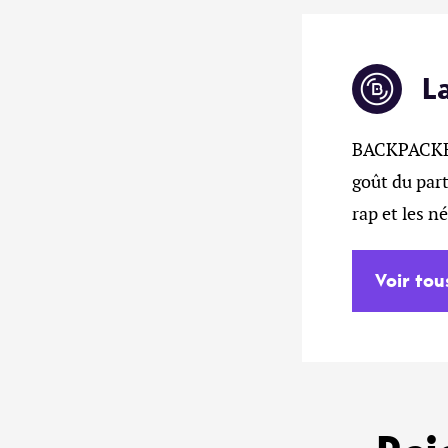
L
BACKPACKERZ
goût du part
rap et les n
Voir tou