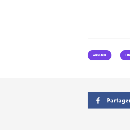
ARSENIK
LI
Partage