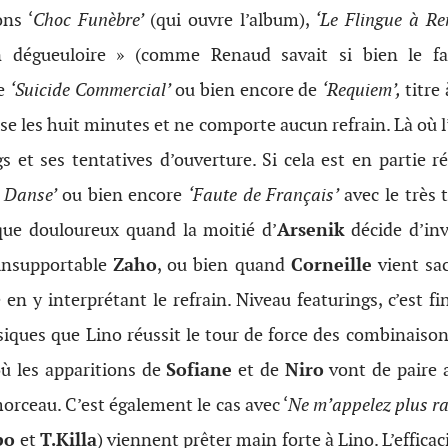
ons ‘
Choc Funèbre’
(qui ouvre l’album),
‘Le Flingue à R
 dégueuloire » (comme Renaud savait si bien le fa
de
‘Suicide Commercial’
ou bien encore de
‘Requiem’,
titre
sse les huit minutes et ne comporte aucun refrain. Là où l
s et ses tentatives d’ouverture. Si cela est en partie ré
e Danse’
ou bien encore
‘Faute de Français’
avec le très
 que douloureux quand la moitié d’
Arsenik
décide d’inv
’insupportable
Zaho
, ou bien quand
Corneille
vient sa
 en y interprétant le refrain. Niveau featurings, c’est 
ssiques que Lino réussit le tour de force des combinaisons
où les apparitions de
Sofiane
et de
Niro
vont de paire 
morceau. C’est également le cas avec ‘
Ne m’appelez plus r
bo
et
T.Killa
) viennent prêter main forte à Lino. L’efficacit