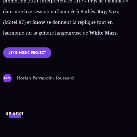
promotion 2021 interprètent le titre « Plus de Flammes »
dans une live session enflammée à Barbès.
Ray
,
Yazz
(Motel 87) et
Snow
se donnent la réplique tout en
harmonie sur la guitare langoureuse de
White Mars
.
LEVIS MUSIC PROJECT
Florian Perraudin-Houssard
UP NEXT