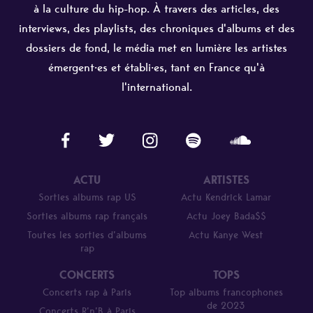
à la culture du hip-hop. À travers des articles, des
interviews, des playlists, des chroniques d'albums et des
dossiers de fond, le média met en lumière les artistes
émergent·es et établi·es, tant en France qu'à
l'international.
ACTU
ARTISTES
Sorties albums rap US
Actu Kendrick Lamar
Sorties albums rap français
Actu Joey Bada$$
Toutes les sorties d’albums
Actu Kanye West
rap
CONCERTS
TOPS
Concerts rap à Paris
Top albums francophones
de 2023
Concerts R’n’B à Paris