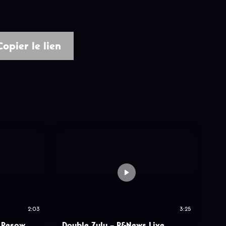
Copier le lien
2:03
3:25
. Pesow
Double Zulu – R&News Live