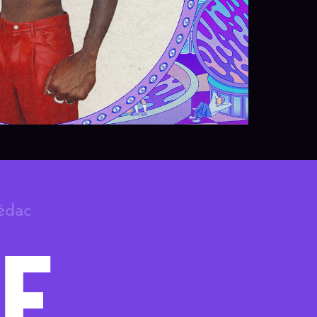
rédac
F