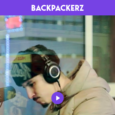
BACKPACKERZ
AGENDA
RADIO
Paris
Playlists
Festivals
Podcasts
Mixes
Play