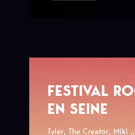
FESTIVAL R
EN SEINE
Tyler, The Creator, Miki ..