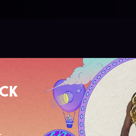
OCK
.