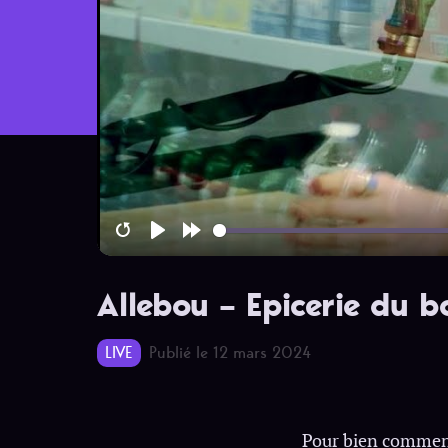
Restart
Play
Forward
10s
Allebou – Epicerie du b
LIVE
Publié le 12 mars 2024
Pour bien commenc