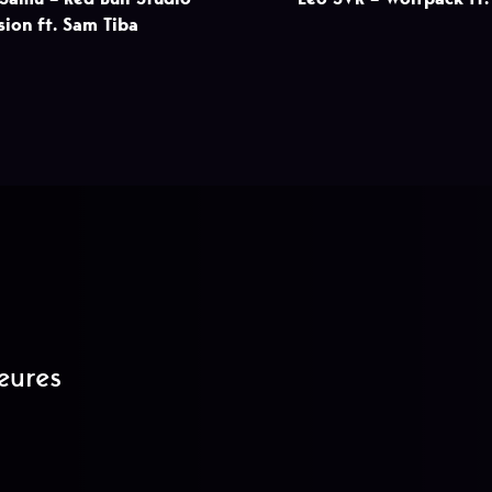
sion ft. Sam Tiba
eures