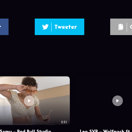
r
Tweeter
2:51
 Samu – Red Bull Studio
Leo SVR – Wolfpack ft