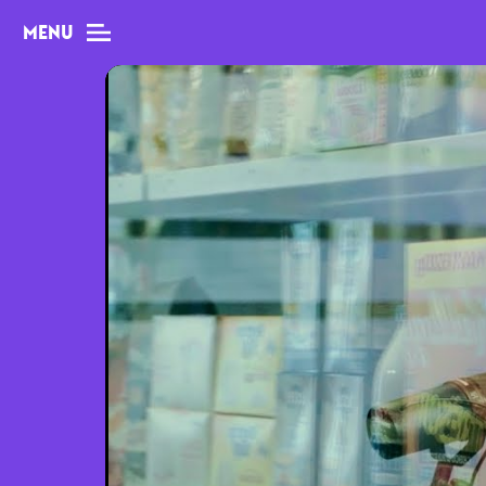
MENU
MAG
Dossiers
Tops
Interviews
Chroniques
Sorties
Newsletter