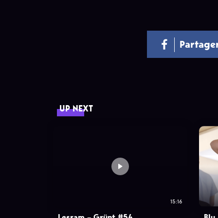
Partage
UP NEXT
15:16
Lesram – Grünt #54
Blu