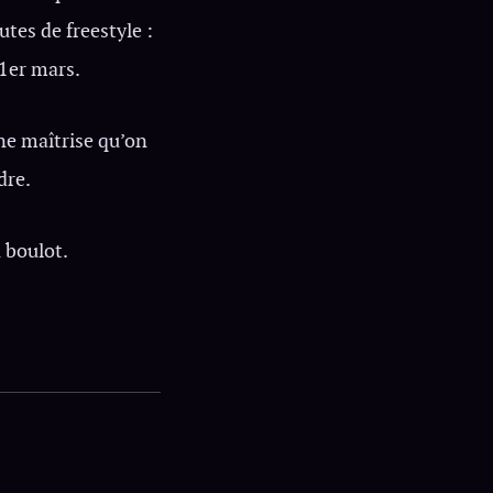
utes de freestyle :
 1er mars.
ne maîtrise qu’on
dre.
u boulot.