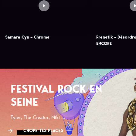
Samara Cyn – Chrome
Frenetik – Désordr
ENCORE
FESTIVAL ROCK EN
SEINE
Tyler, The Creator, Miki ...
CHOPE TES PLACES