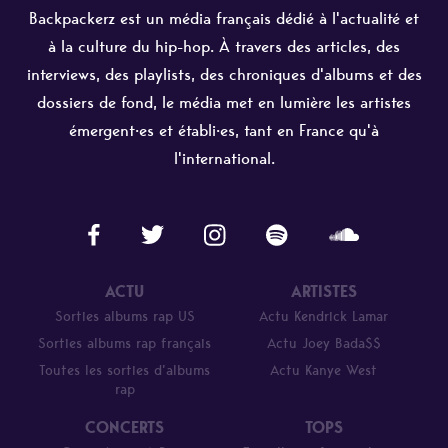
Backpackerz est un média français dédié à l'actualité et
à la culture du hip-hop. À travers des articles, des
interviews, des playlists, des chroniques d'albums et des
dossiers de fond, le média met en lumière les artistes
émergent·es et établi·es, tant en France qu'à
l'international.
ACTU
ARTISTES
Sorties albums rap US
Actu Kendrick Lamar
Sorties albums rap français
Actu Joey Bada$$
Toutes les sorties d’albums
Actu Kanye West
rap
CONCERTS
TOPS