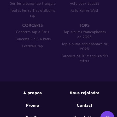
Sorties albums rap français
Actu Joey Bada$$
Toutes les sorties d’albums
Actu Kanye West
rap
CONCERTS
TOPS
Concerts rap à Paris
Top albums francophones
de 2023
Concerts R’n’B à Paris
Top albums anglophones de
Festivals rap
2023
Parcours de DJ Mehdi en 20
titres
A propos
Nous rejoindre
Promo
Contact