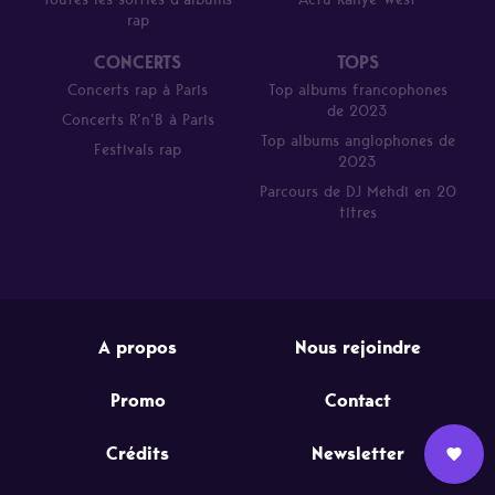
rap
CONCERTS
TOPS
Concerts rap à Paris
Top albums francophones
de 2023
Concerts R’n’B à Paris
Top albums anglophones de
Festivals rap
2023
Parcours de DJ Mehdi en 20
titres
A propos
Nous rejoindre
Promo
Contact
Crédits
Newsletter
Nous