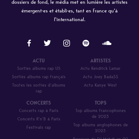
dossiers de fond, le média met en lumière les artistes
émergent·es et établi·es, tant en France qu'à
l'international.
ACTU
ARTISTES
Sorties albums rap US
Actu Kendrick Lamar
Sorties albums rap français
Actu Joey Bada$$
Toutes les sorties d’albums
Actu Kanye West
rap
CONCERTS
TOPS
Concerts rap à Paris
Top albums francophones
de 2023
Concerts R’n’B à Paris
Top albums anglophones de
Festivals rap
2023