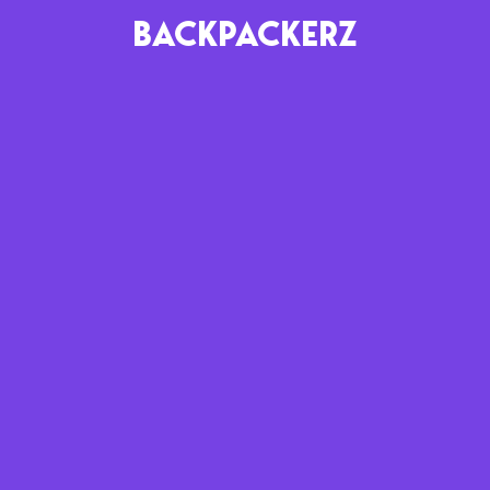
BACKPACKERZ
AGENDA
RADIO
Paris
Playlists
Festivals
Podcasts
Mixes