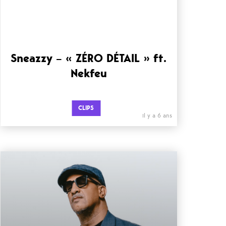
Sneazzy – « ZÉRO DÉTAIL » ft.
Nekfeu
CLIPS
il y a 6 ans