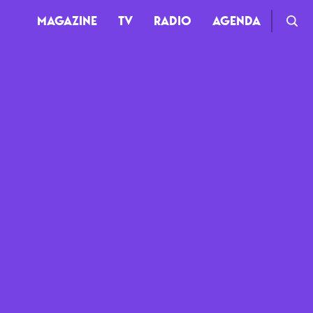
MAGAZINE
TV
RADIO
AGENDA
TV
Clips
Live
Documentaires
Web-séries