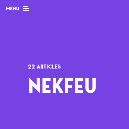
MENU
MAG
Dossiers
22 ARTICLES
Tops
NEKFEU
Interviews
Chroniques
Sorties
Newsletter