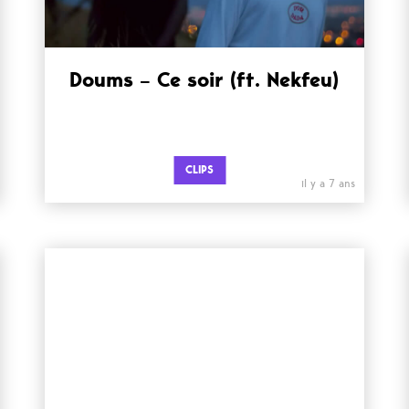
Doums – Ce soir (ft. Nekfeu)
CLIPS
il y a 7 ans