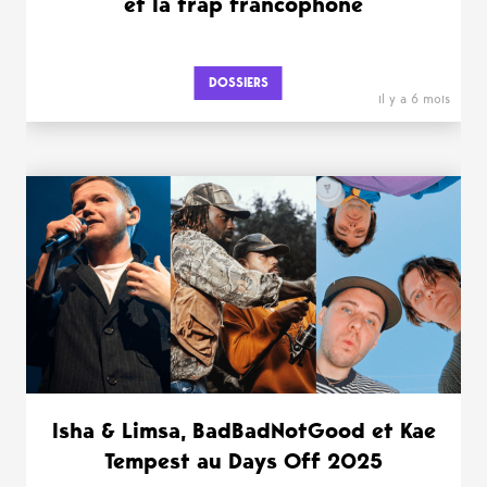
et la trap francophone
DOSSIERS
il y a 6 mois
Isha & Limsa, BadBadNotGood et Kae
Tempest au Days Off 2025