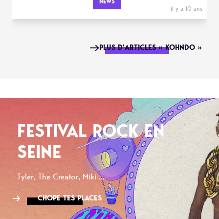
NEWS
il y a 10 ans
PLUS D'ARTICLES « KOHNDO »
FESTIVAL ROCK EN
SEINE
Tyler, The Creator, Miki ...
CHOPE TES PLACES