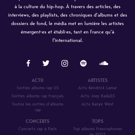
à la culture du hip-hop. À travers des articles, des
interviews, des playlists, des chroniques d'albums et des
dossiers de fond, le média met en lumière les artistes
émergent·es et établi·es, tant en France qu'à
l'international.
ACTU
ARTISTES
Sorties albums rap US
Actu Kendrick Lamar
Sorties albums rap français
Actu Joey Bada$$
Toutes les sorties d’albums
Actu Kanye West
rap
CONCERTS
TOPS
Concerts rap à Paris
Top albums francophones
de 2023