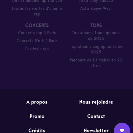
Sorties albums rap français
Actu Joey Bada$$
Toutes les sorties d’albums
Actu Kanye West
rap
CONCERTS
TOPS
Concerts rap à Paris
Top albums francophones
de 2023
Concerts R’n’B à Paris
Top albums anglophones de
Festivals rap
2023
Parcours de DJ Mehdi en 20
titres
A propos
Nous rejoindre
Promo
Contact
Crédits
Newsletter