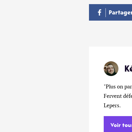
Partage
K
"Plus on par
Fervent déf
Lepers.
Voir tou