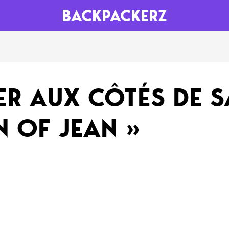
BACKPACKERZ
AGENDA
RADIO
ER AUX CÔTÉS DE S
Paris
Playlists
N OF JEAN »
Festivals
Podcasts
Mixes