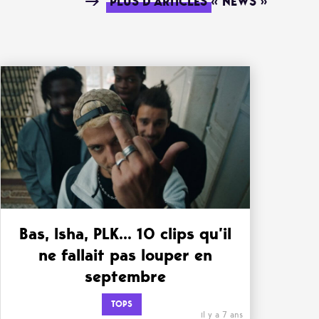
PLUS D'ARTICLES « NEWS »
Bas, Isha, PLK… 10 clips qu’il
ne fallait pas louper en
septembre
TOPS
il y a 7 ans