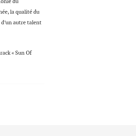
monie du
ée, la qualité du
 d’un autre talent
track « Sun Of