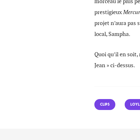
morceau le plus p
prestigieux
Mercur
projet n’aura pas s
local, Sampha.
Quoi qu’il en soit,
Jean » ci-dessus.
CLIPS
LOYL