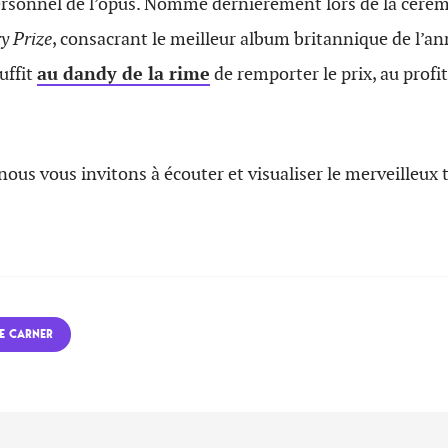
ersonnel de l’opus. Nommé dernièrement lors de la céré
y Prize
, consacrant le meilleur album britannique de l’ann
uffit
au dandy de la rime
de remporter le prix, au profit
 nous vous invitons à écouter et visualiser le merveilleux 
E CARNER