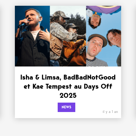
Isha & Limsa, BadBadNotGood
et Kae Tempest au Days Off
2025
NEWS
il y a 1 an