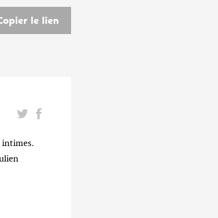
Copier le lien
 intimes.
ulien