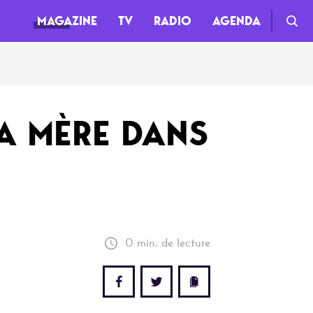
MAGAZINE
TV
RADIO
AGENDA
TV
A MÈRE DANS
Clips
Live
Documentaires
Web-séries
0 min. de lecture