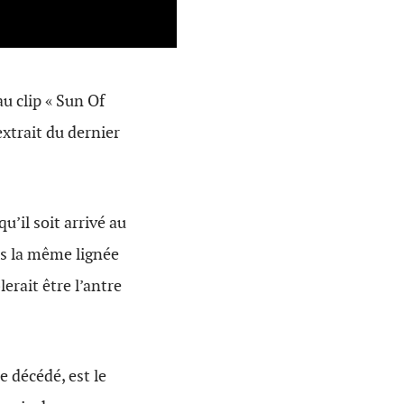
u clip « Sun Of
extrait du dernier
u’il soit arrivé au
ns la même lignée
erait être l’antre
 décédé, est le