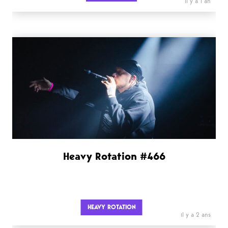
il y a 1 an
Heavy Rotation #466
HEAVY ROTATION
il y a 2 ans