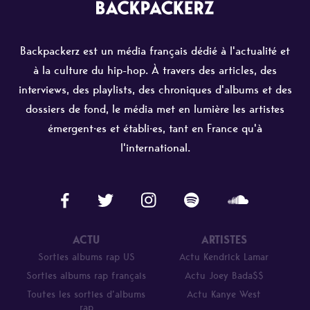
Backpackerz est un média français dédié à l'actualité et
à la culture du hip-hop. À travers des articles, des
interviews, des playlists, des chroniques d'albums et des
dossiers de fond, le média met en lumière les artistes
émergent·es et établi·es, tant en France qu'à
l'international.
ACTU
ARTISTES
Sorties albums rap US
Actu Kendrick Lamar
Sorties albums rap français
Actu Joey Bada$$
Toutes les sorties d’albums
Actu Kanye West
rap