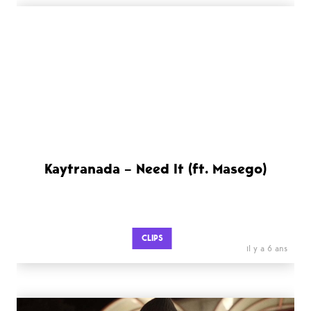
Kaytranada – Need It (ft. Masego)
CLIPS
il y a 6 ans