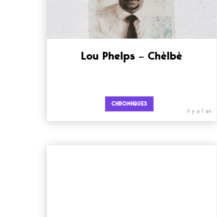
Lou Phelps – Chèlbè
CHRONIQUES
il y a 1 an