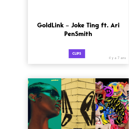
GoldLink – Joke Ting ft. Ari
PenSmith
CLIPS
il y a 7 ans