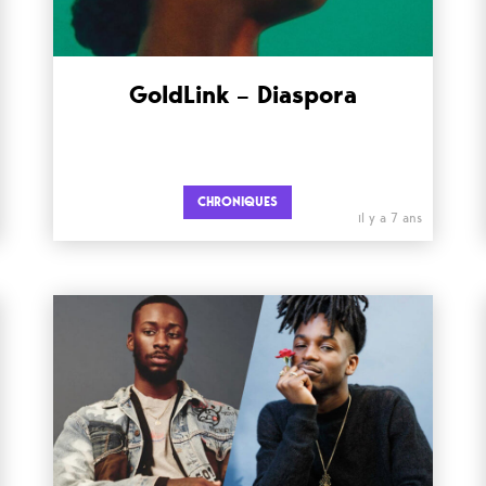
GoldLink – Diaspora
CHRONIQUES
il y a 7 ans