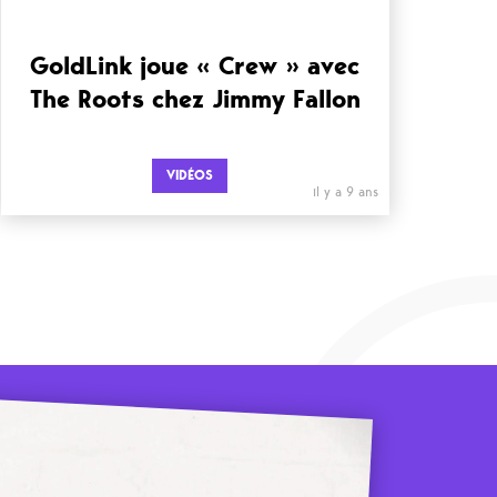
GoldLink joue « Crew » avec
The Roots chez Jimmy Fallon
VIDÉOS
il y a 9 ans