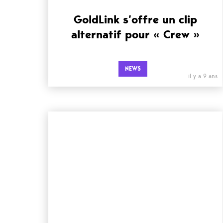
GoldLink s’offre un clip
alternatif pour « Crew »
NEWS
il y a 9 ans