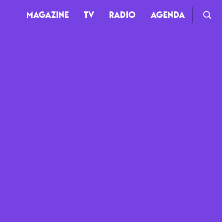
MAGAZINE
TV
RADIO
AGENDA
TV
Clips
Live
Documentaires
Web-séries