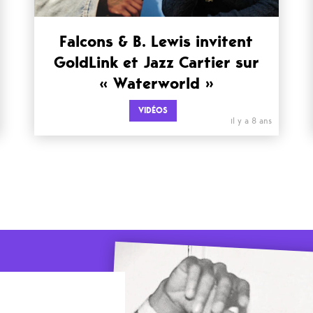
Falcons & B. Lewis invitent
GoldLink et Jazz Cartier sur
« Waterworld »
VIDÉOS
il y a 8 ans