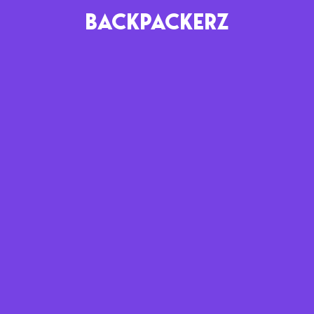
BACKPACKERZ
AGENDA
RADIO
Paris
Playlists
Festivals
Podcasts
Mixes