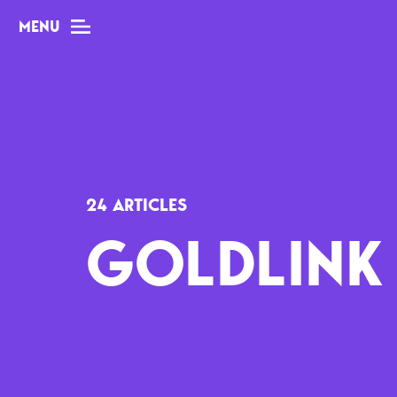
MENU
MAG
Dossiers
24 ARTICLES
Tops
GOLDLINK
Interviews
Chroniques
Sorties
Newsletter