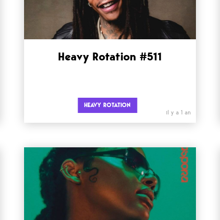
Heavy Rotation #511
HEAVY ROTATION
il y a 1 an