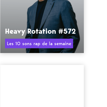
Heavy Rotation #572
Les 10 sons rap de la semaine