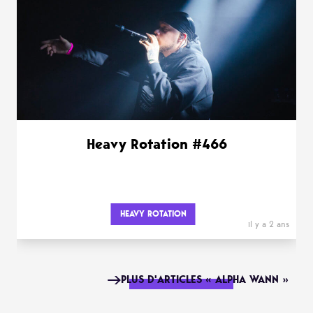
Heavy Rotation #466
HEAVY ROTATION
il y a 2 ans
PLUS D'ARTICLES « ALPHA WANN »