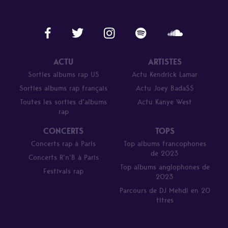
ACTU
ARTISTES
Sorties albums rap US
Actu Kendrick Lamar
Sorties albums rap français
Actu Joey Bada$$
Toutes les sorties d’albums
Actu Kanye West
rap
CONCERTS
TOPS
Concerts rap à Paris
Top albums francophones
de 2023
Concerts R’n’B à Paris
Top albums anglophones de
Festivals rap
2023
Parcours de DJ Mehdi en 20
titres