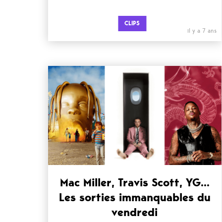
CLIPS
il y a 7 ans
Mac Miller, Travis Scott, YG…
Les sorties immanquables du
vendredi