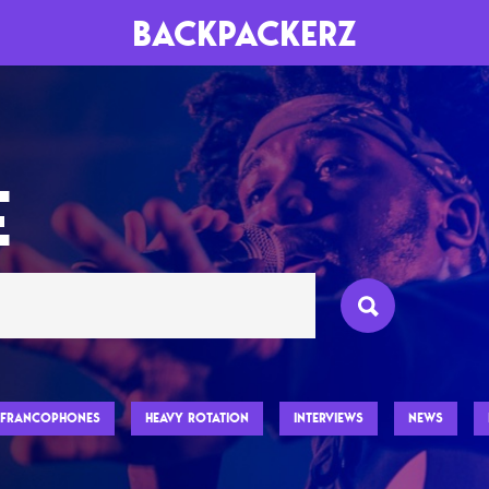
BACKPACKERZ
AGENDA
RADIO
E
Paris
Playlists
Festivals
Podcasts
Mixes
FRANCOPHONES
HEAVY ROTATION
INTERVIEWS
NEWS