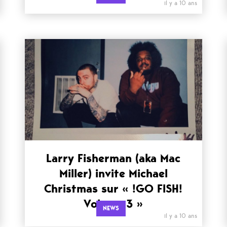
il y a 10 ans
Larry Fisherman (aka Mac
Miller) invite Michael
Christmas sur « !GO FISH!
Volume 3 »
NEWS
il y a 10 ans