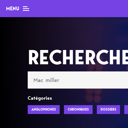
MENU
MAG
RECHERCH
Dossiers
Tops
Interviews
Chroniques
Catégories
Sorties
ANGLOPHONES
CHRONIQUES
DOSSIERS
Newsletter