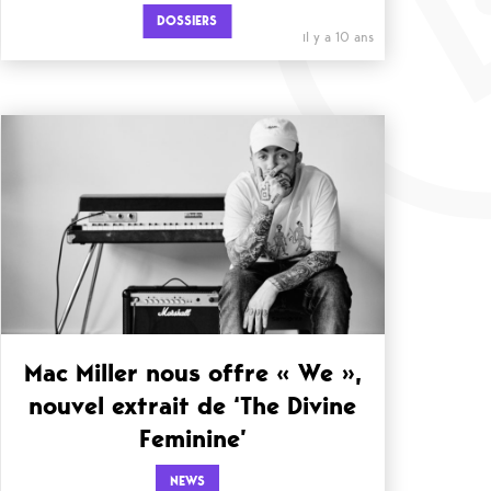
DOSSIERS
il y a 10 ans
Mac Miller nous offre « We »,
nouvel extrait de ‘The Divine
Feminine’
NEWS