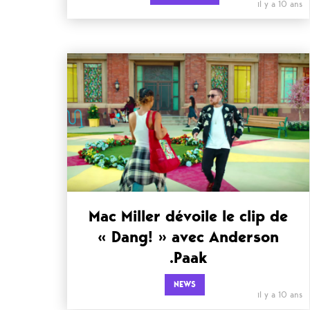
il y a 10 ans
Mac Miller dévoile le clip de
« Dang! » avec Anderson
.Paak
NEWS
il y a 10 ans