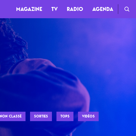
MAGAZINE
TV
RADIO
AGENDA
TV
Clips
Live
Documentaires
Web-séries
NON CLASSÉ
SORTIES
TOPS
VIDÉOS