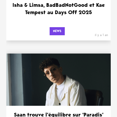
Isha & Limsa, BadBadNotGood et Kae
Tempest au Days Off 2025
NEWS
il y a 1 an
Saan trouve l’équilibre sur ‘Paradis’