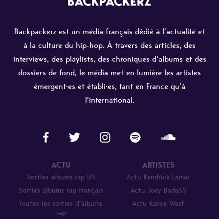
Backpackerz est un média français dédié à l'actualité et
à la culture du hip-hop. À travers des articles, des
interviews, des playlists, des chroniques d'albums et des
dossiers de fond, le média met en lumière les artistes
émergent·es et établi·es, tant en France qu'à
l'international.
ACTU
ARTISTES
Sorties albums rap US
Actu Kendrick Lamar
Sorties albums rap français
Actu Joey Bada$$
Toutes les sorties d’albums
Actu Kanye West
rap