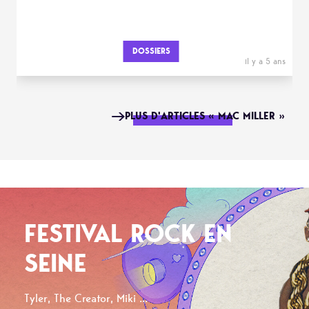
DOSSIERS
il y a 5 ans
PLUS D'ARTICLES « MAC MILLER »
FESTIVAL ROCK EN
SEINE
Tyler, The Creator, Miki ...