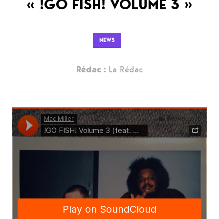
« !GO FISH! VOLUME 3 »
NEWS
Rédac :
La Rédac