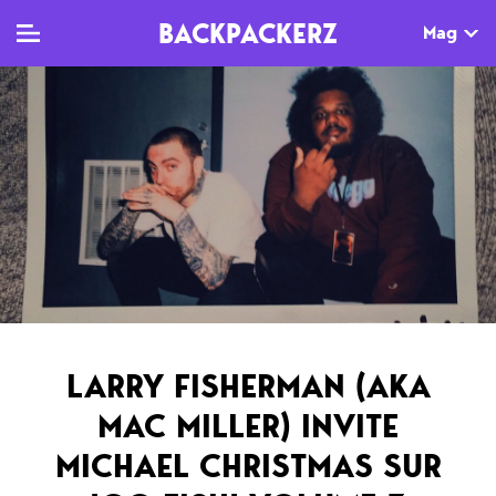
BACKPACKERZ
Mag
TV
MAG
AGENDA
Clips
Dossiers
Paris
Live
Tops
Festivals
Documentaires
Interviews
Web-séries
Chroniques
LARRY FISHERMAN (AKA
Sorties
MAC MILLER) INVITE
Newsletter
MICHAEL CHRISTMAS SUR