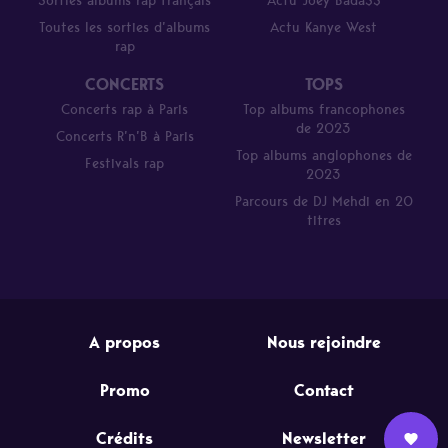
Sorties albums rap français
Actu Joey Bada$$
Toutes les sorties d’albums
Actu Kanye West
rap
CONCERTS
TOPS
Concerts rap à Paris
Top albums francophones
de 2023
Concerts R’n’B à Paris
Top albums anglophones de
Festivals rap
2023
Parcours de DJ Mehdi en 20
titres
A propos
Nous rejoindre
Promo
Contact
Crédits
Newsletter