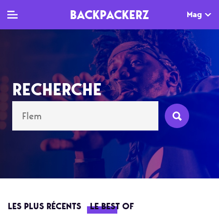
BACKPACKERZ
Mag
TV
MAG
AGENDA
RECHERCHE
Clips
Dossiers
Paris
Live
Tops
Festivals
Documentaires
Interviews
Web-séries
Chroniques
Sorties
Newsletter
LES PLUS RÉCENTS
LE BEST OF