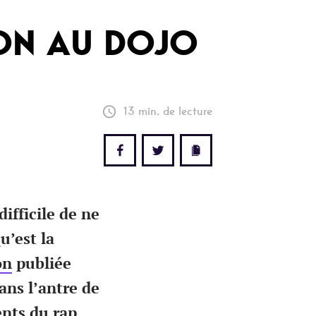
ION AU DOJO
13 min. de lecture
ifficile de ne
u’est la
on
publiée
ans l’antre de
ents du rap