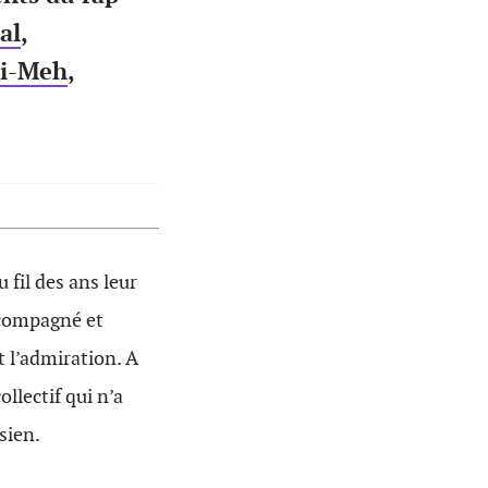
al
,
i-Meh
,
 fil des ans leur
accompagné et
t l’admiration. A
llectif qui n’a
sien.