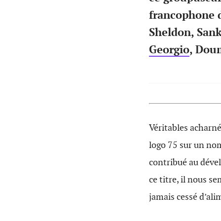
francophone d’
Sheldon, Sanka
Georgio
, Dou
Véritables acharné
logo 75 sur un nom
contribué au dével
ce titre, il nous s
jamais cessé d’ali