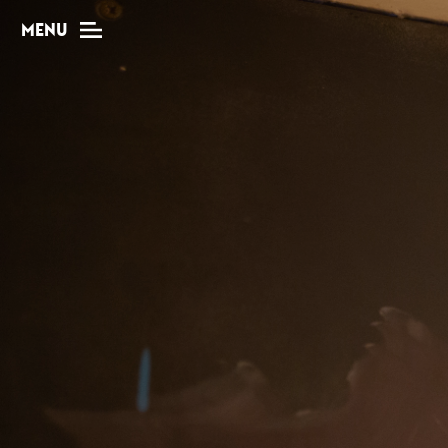
MENU
MAG
Dossiers
Tops
Interviews
Chroniques
Sorties
Newsletter