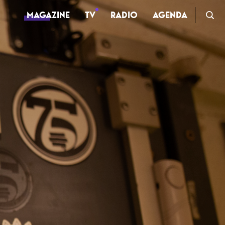
MAGAZINE
TV
RADIO
AGENDA
TV
Clips
Live
Documentaires
Web-séries