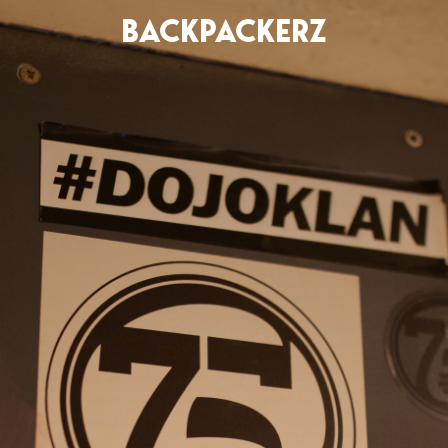
BACKPACKERZ
AGENDA
RADIO
Paris
Playlists
Festivals
Podcasts
Mixes