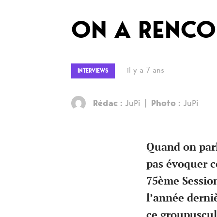
ON A RENCO
il y a 7 ans
INTERVIEWS
Rédac :
JuPi
Photo :
JuPi
Quand on parle
pas évoquer ce
75ème Session
l’année derni
ce groupuscul