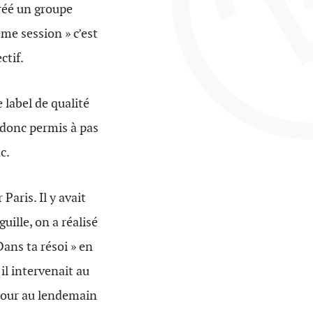
réé un groupe
me session » c’est
ctif.
 label de qualité
 donc permis à pas
c.
Paris. Il y avait
guille, on a réalisé
Dans ta résoi » en
il intervenait au
jour au lendemain