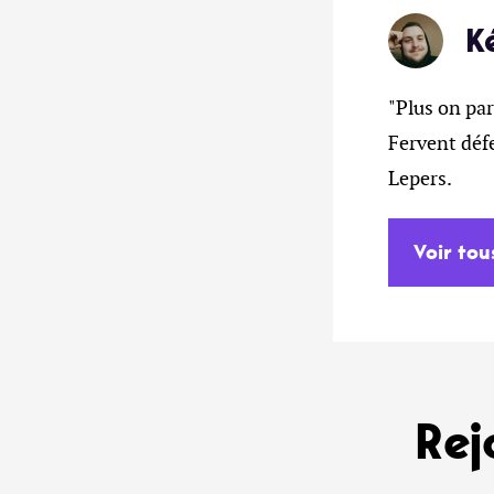
K
"Plus on par
Fervent déf
Lepers.
Voir tou
Rej