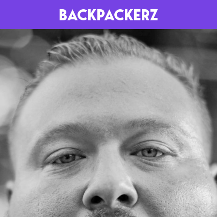
BACKPACKERZ
AGENDA
RADIO
Paris
Playlists
Festivals
Podcasts
Mixes