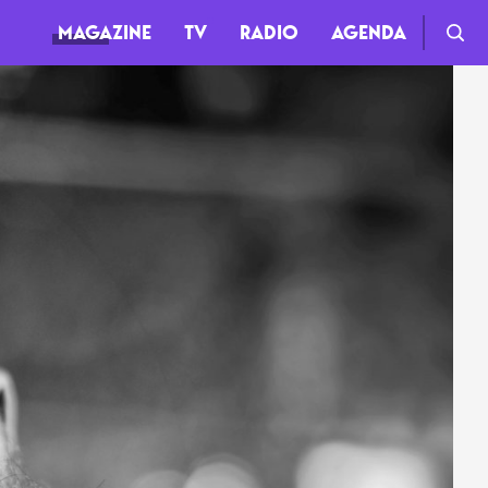
MAGAZINE
TV
RADIO
AGENDA
TV
Clips
Live
Documentaires
Web-séries