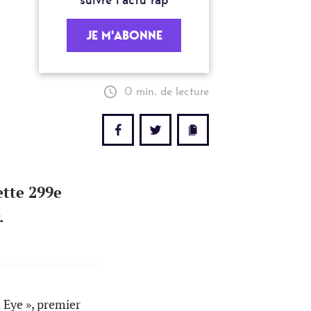
JE M'ABONNE
0 min. de lecture
ette 299e
.
 Eye », premier