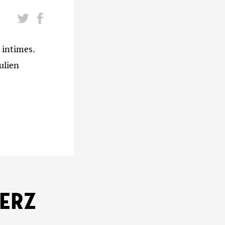
 intimes.
ulien
KERZ