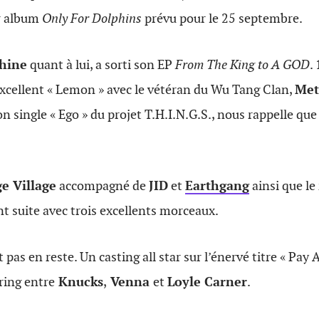
ur album
Only For Dolphins
prévu pour le 25 septembre.
hine
quant à lui, a sorti son EP
From The King to A GOD
.
excellent « Lemon » avec le vétéran du Wu Tang Clan,
Met
son single « Ego » du projet T.H.I.N.G.S., nous rappelle qu
ge Village
accompagné de
JID
et
Earthgang
ainsi que le
ont suite avec trois excellents morceaux.
 pas en reste. Un casting all star sur l’énervé titre « Pay
ring entre
Knucks
,
Venna
et
Loyle Carner
.