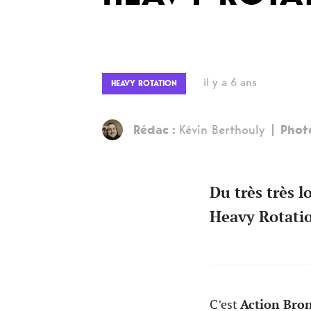
il y a 6 ans
HEAVY ROTATION
Rédac :
Kévin Berthouly
Phot
Du très très l
Heavy Rotatio
C’est
Action Bro