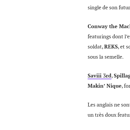
single de son fut
Conway the Mac
featurings dont l’
soldat,
REKS
, et 
sous la semelle.
Saviii 3rd
,
Spilla
Makin’ Nique
, f
Les anglais ne sont
un très doux featu