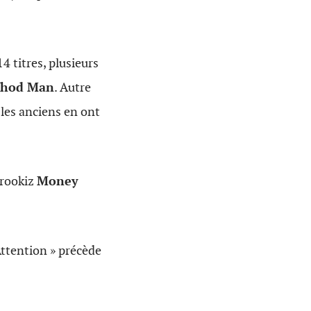
 14 titres, plusieurs
hod Man
. Autre
e les anciens en ont
 rookiz
Money
 Attention » précède