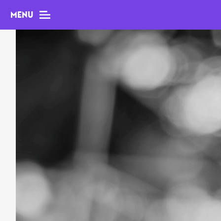
MENU
MAG
Dossiers
Tops
Interviews
Chroniques
Sorties
Newsletter