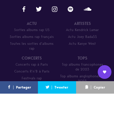
ACTU
ARTISTES
Sorties albums rap US
Actu Kendrick Lamar
Sorties albums rap français
Actu Joey Bada$$
Toutes les sorties d’albums
Actu Kanye West
rap
CONCERTS
TOPS
Concerts rap à Paris
Top albums francophones
de 2023
Concerts R’n’B à Paris
Top albums anglophones de
Festivals rap
Nous
2023
L’équipe
Contact
Newsletter
Partager
Tweeter
Copier
rejoindre
Parcours de DJ Mehdi en 20
titres