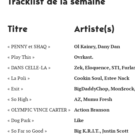
Tracklist de la semaine
Titre
Artiste(s)
« PENNY et SHAQ »
Ol Kainry, Dany Dan
« Play This »
Ovrkast.
« DANS CELLE-LA »
Zek, Eloquence, STI, Furla
« La Poli »
Cookin Soul, Estee Nack
« Exit »
BigDaddyChop, Mon$rock,
« So High »
AZ, Mumu Fresh
« OLYMPIC VINCE CARTER »
Action Branson
« Dog Park »
Like
« So Far so Good »
Big K.R.I.T., Justin Scott