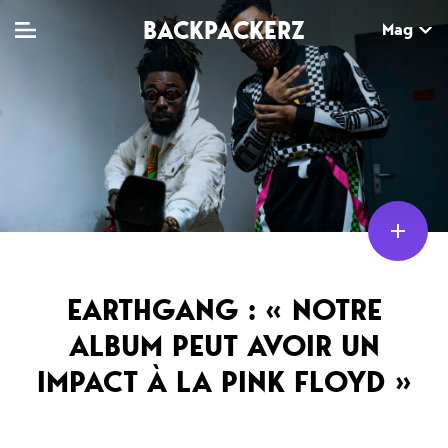
BACKPACKERZ
Mag
TV
MAG
AGENDA
Clips
Dossiers
Paris
Live
Tops
Festivals
Documentaires
Interviews
EARTHGANG : « NOTRE
Web-séries
Chroniques
ALBUM PEUT AVOIR UN
Sorties
IMPACT À LA PINK FLOYD »
Newsletter