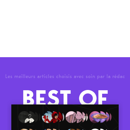
Les meilleurs articles choisis avec soin par la rédac
BEST OF