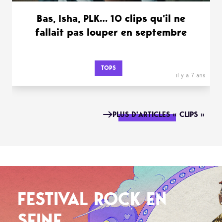
Bas, Isha, PLK… 10 clips qu’il ne
fallait pas louper en septembre
TOPS
il y a 7 ans
PLUS D'ARTICLES « CLIPS »
FESTIVAL ROCK EN
SEINE