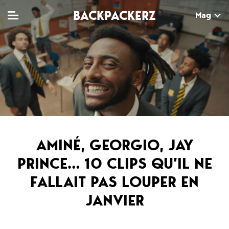
BACKPACKERZ
Mag
TV
MAG
AGENDA
Clips
Dossiers
Paris
Live
Tops
Festivals
Documentaires
Interviews
AMINÉ, GEORGIO, JAY
PRINCE… 10 CLIPS QU’IL NE
Web-séries
Chroniques
FALLAIT PAS LOUPER EN
Sorties
JANVIER
Newsletter