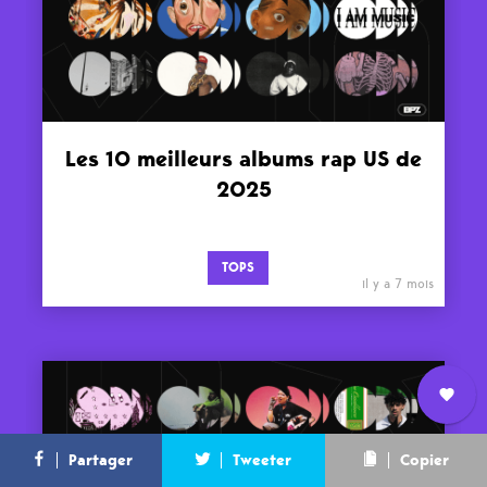
Les 10 meilleurs albums rap US de
2025
TOPS
il y a 7 mois
Nous
L’équipe
Contact
Newsletter
Partager
Tweeter
Copier
rejoindre