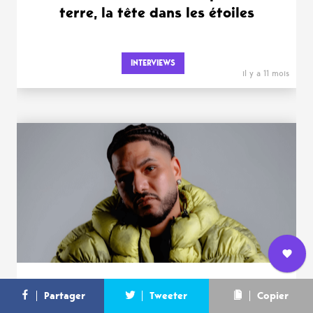
terre, la tête dans les étoiles
INTERVIEWS
il y a 11 mois
Nous
Haristone, cinq ans de silence pour
L’équipe
Contact
Newsletter
Partager
Tweeter
Copier
rejoindre
mieux renaître