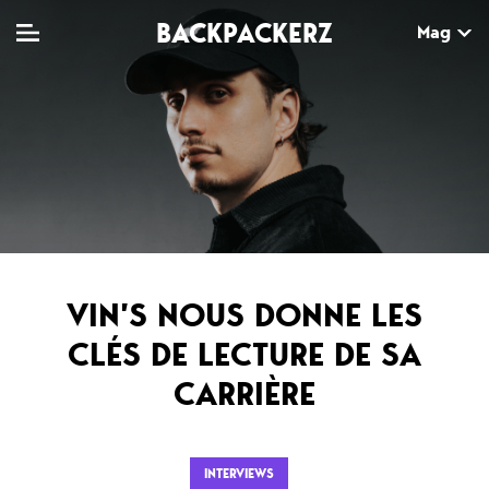
BACKPACKERZ
Mag
TV
MAG
AGENDA
Clips
Dossiers
Paris
Live
Tops
Festivals
Documentaires
Interviews
VIN’S NOUS DONNE LES
Web-séries
Chroniques
CLÉS DE LECTURE DE SA
CARRIÈRE
Sorties
Newsletter
INTERVIEWS